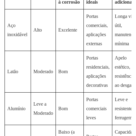
à corrosão
ideais
adicionais
Portas
Longa vid
Aço
comerciais,
útil,
Alto
Excelente
inoxidável
aplicações
manutençã
externas
mínima
Portas
Apelo
residenciais,
estético, b
Latão
Moderado
Bom
aplicações
resistência
decorativas
ao desgast
Portas
Leve e
Leve a
Alumínio
Bom
comerciais
resistente à
Moderado
leves
ferrugem.
Baixo (a
Capacidad