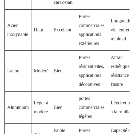
corrosion
Portes
Longue dur
Acier
commerciales,
Haut
Excellent
vie, entretie
inoxydable
applications
minimal
extérieures
Portes
Attrait
résidentielles,
esthétique, 
Laiton
Modéré
Bien
applications
résistance à
décoratives
l'usure
portes
Léger à
Léger et rési
Aluminium
Bien
commerciales
modéré
à la rouille
légères
Faible
Portes
Capacité de