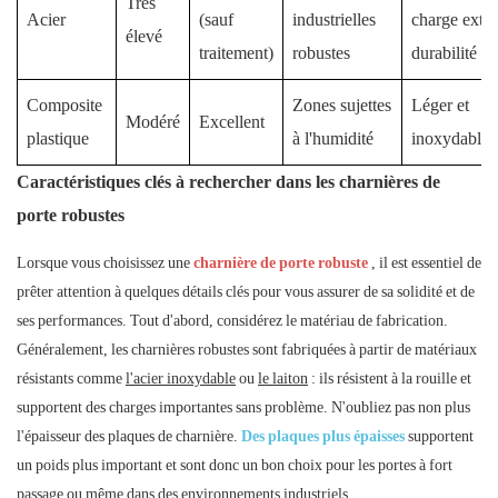
Très
Acier
(sauf
industrielles
charge extr
élevé
traitement)
robustes
durabilité
Composite
Zones sujettes
Léger et
Modéré
Excellent
plastique
à l'humidité
inoxydable
Caractéristiques clés à rechercher dans les charnières de
porte robustes
Lorsque vous choisissez une
charnière de porte robuste
, il est essentiel de
prêter attention à quelques détails clés pour vous assurer de sa solidité et de
ses performances. Tout d'abord, considérez le matériau de fabrication.
Généralement, les charnières robustes sont fabriquées à partir de matériaux
résistants comme
l'acier inoxydable
ou
le laiton
: ils résistent à la rouille et
supportent des charges importantes sans problème. N'oubliez pas non plus
l'épaisseur des plaques de charnière.
Des plaques plus épaisses
supportent
un poids plus important et sont donc un bon choix pour les portes à fort
passage ou même dans des environnements industriels.