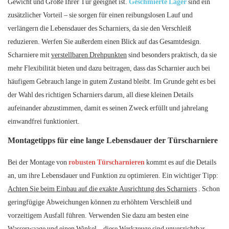
Gewicht und Größe Ihrer Tür geeignet ist.
Geschmierte Lager
sind ein
zusätzlicher Vorteil – sie sorgen für einen reibungslosen Lauf und
verlängern die Lebensdauer des Scharniers, da sie den Verschleiß
reduzieren. Werfen Sie außerdem einen Blick auf das Gesamtdesign.
Scharniere mit
verstellbaren Drehpunkten
sind besonders praktisch, da sie
mehr Flexibilität bieten und dazu beitragen, dass das Scharnier auch bei
häufigem Gebrauch lange in gutem Zustand bleibt. Im Grunde geht es bei
der Wahl des richtigen Scharniers darum, all diese kleinen Details
aufeinander abzustimmen, damit es seinen Zweck erfüllt und jahrelang
einwandfrei funktioniert.
Montagetipps für eine lange Lebensdauer der Türscharniere
Bei der Montage von
robusten Türscharnieren
kommt es auf die Details
an, um ihre Lebensdauer und Funktion zu optimieren. Ein wichtiger Tipp:
Achten Sie beim Einbau auf die exakte Ausrichtung des Scharniers
. Schon
geringfügige Abweichungen können zu erhöhtem Verschleiß und
vorzeitigem Ausfall führen. Verwenden Sie dazu am besten eine
Wasserwaage und einen Winkel – diese Werkzeuge sind unverzichtbar.