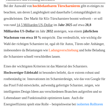
Bei der Auswahl von
hochbelastbaren Türscharnieren
gibt es einiges zu
beachten, um deren Langlebigkeit und dauerhafte Leistungsfähigkeit zu
gewährleisten. Der Markt für Kfz-Türscharniere boomt weltweit – er soll
von rund
14,5 Milliarden US-Dollar
im
Jahr 2025
auf etwa
28,8
Milliarden US-Dollar
im Jahr
2032
ansteigen, was einem
jährlichen
Wachstum von etwa 10 %
entspricht. Das verdeutlicht, wie wichtig die
Wahl der richtigen Scharniere ist, egal ob für Autos, Türen oder Anhänger,
insbesondere da Belastungen wie
Ladungsverschiebung
und hohe Beladung
die Scharniere schnell verschleißen lassen.
Eines der wichtigsten Kriterien ist das Material des Scharniers.
Hochwertiger Edelstahl
ist besonders beliebt, da er extrem robust und
rostbeständig ist. Innovationen im Scharnierdesign, wie das von Google für
das Pixel Fold entwickelte, aufwendig gefertigte Scharnier, zeigen, wie
intelligentes Design Ideen aus verschiedenen Branchen aufgreifen und so
Lebensdauer und Funktionalität optimieren kann. Auch die
Energieeffizienz spielt eine Rolle – beispielsweise bei
isolierten Rolltoren