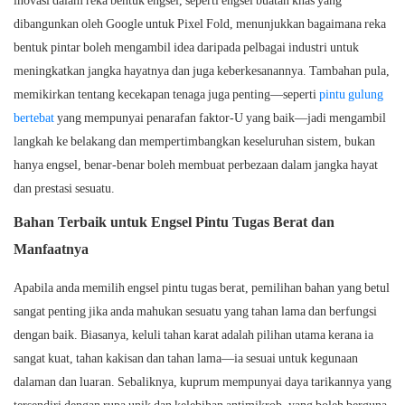
inovasi dalam reka bentuk engsel, seperti engsel buatan khas yang
dibangunkan oleh Google untuk Pixel Fold, menunjukkan bagaimana reka
bentuk pintar boleh mengambil idea daripada pelbagai industri untuk
meningkatkan jangka hayatnya dan juga keberkesanannya. Tambahan pula,
memikirkan tentang kecekapan tenaga juga penting—seperti
pintu gulung
bertebat
yang mempunyai penarafan faktor-U yang baik—jadi mengambil
langkah ke belakang dan mempertimbangkan keseluruhan sistem, bukan
hanya engsel, benar-benar boleh membuat perbezaan dalam jangka hayat
dan prestasi sesuatu.
Bahan Terbaik untuk Engsel Pintu Tugas Berat dan
Manfaatnya
Apabila anda memilih engsel pintu tugas berat, pemilihan bahan yang betul
sangat penting jika anda mahukan sesuatu yang tahan lama dan berfungsi
dengan baik. Biasanya, keluli tahan karat adalah pilihan utama kerana ia
sangat kuat, tahan kakisan dan tahan lama—ia sesuai untuk kegunaan
dalaman dan luaran. Sebaliknya, kuprum mempunyai daya tarikannya yang