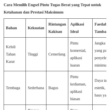
Cara Memilih Engsel Pintu Tugas Berat yang Tepat untuk
Ketahanan dan Prestasi Maksimum
Rintangan
Aplikasi
Faedah
Bahan
Kekuatan
Kakisan
Ideal
Tambah
Pintu
Jangka ha
Keluli
komersial,
yang panj
Tahan
Tinggi
Cemerlang
aplikasi
penyelen
Karat
luaran
minimum
Pintu
Daya tari
kediaman,
Tembaga
Sederhana
Bagus
estetik, r
aplikasi
haus yang
hiasan