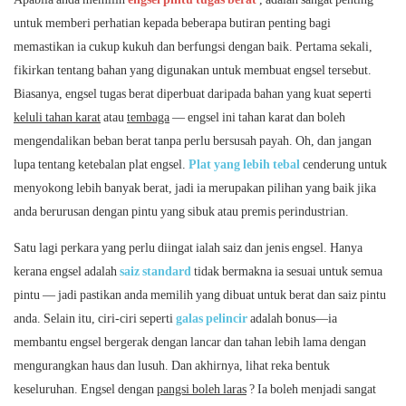
untuk memberi perhatian kepada beberapa butiran penting bagi
memastikan ia cukup kukuh dan berfungsi dengan baik. Pertama sekali,
fikirkan tentang bahan yang digunakan untuk membuat engsel tersebut.
Biasanya, engsel tugas berat diperbuat daripada bahan yang kuat seperti
keluli tahan karat
atau
tembaga
— engsel ini tahan karat dan boleh
mengendalikan beban berat tanpa perlu bersusah payah. Oh, dan jangan
lupa tentang ketebalan plat engsel.
Plat yang lebih tebal
cenderung untuk
menyokong lebih banyak berat, jadi ia merupakan pilihan yang baik jika
anda berurusan dengan pintu yang sibuk atau premis perindustrian.
Satu lagi perkara yang perlu diingat ialah saiz dan jenis engsel. Hanya
kerana engsel adalah
saiz standard
tidak bermakna ia sesuai untuk semua
pintu — jadi pastikan anda memilih yang dibuat untuk berat dan saiz pintu
anda. Selain itu, ciri-ciri seperti
galas pelincir
adalah bonus—ia
membantu engsel bergerak dengan lancar dan tahan lebih lama dengan
mengurangkan haus dan lusuh. Dan akhirnya, lihat reka bentuk
keseluruhan. Engsel dengan
pangsi boleh laras
? Ia boleh menjadi sangat