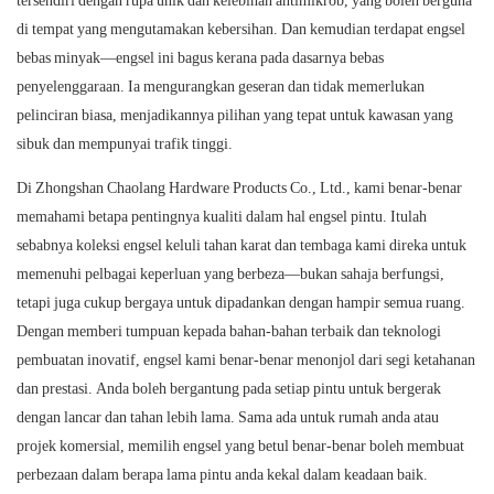
tersendiri dengan rupa unik dan kelebihan antimikrob, yang boleh berguna
di tempat yang mengutamakan kebersihan. Dan kemudian terdapat engsel
bebas minyak—engsel ini bagus kerana pada dasarnya bebas
penyelenggaraan. Ia mengurangkan geseran dan tidak memerlukan
pelinciran biasa, menjadikannya pilihan yang tepat untuk kawasan yang
sibuk dan mempunyai trafik tinggi.
Di Zhongshan Chaolang Hardware Products Co., Ltd., kami benar-benar
memahami betapa pentingnya kualiti dalam hal engsel pintu. Itulah
sebabnya koleksi engsel keluli tahan karat dan tembaga kami direka untuk
memenuhi pelbagai keperluan yang berbeza—bukan sahaja berfungsi,
tetapi juga cukup bergaya untuk dipadankan dengan hampir semua ruang.
Dengan memberi tumpuan kepada bahan-bahan terbaik dan teknologi
pembuatan inovatif, engsel kami benar-benar menonjol dari segi ketahanan
dan prestasi. Anda boleh bergantung pada setiap pintu untuk bergerak
dengan lancar dan tahan lebih lama. Sama ada untuk rumah anda atau
projek komersial, memilih engsel yang betul benar-benar boleh membuat
perbezaan dalam berapa lama pintu anda kekal dalam keadaan baik.