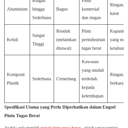
Ringan
Pintu
Ringan, t
Aluminium
hingga
Bagus
komersial
karat
Sederhana
dan ringan
Rendah
Pintu
Kapasiti 
Sangat
Keluli
(melainkan
perindustrian
yang mel
Tinggi
dirawat)
tugas berat
ketahana
Kawasan
yang mudah
Komposit
Ringan, t
Sederhana
Cemerlang
terdedah
Plastik
berkarat
kepada
kelembapan
Spesifikasi Utama yang Perlu Diperhatikan dalam Engsel
Pintu Tugas Berat
Apabila anda memilih
engsel pintu tugas berat
, adalah sangat penting