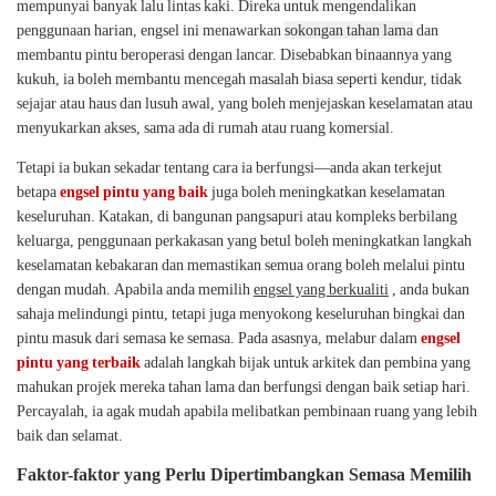
mempunyai banyak lalu lintas kaki. Direka untuk mengendalikan
penggunaan harian, engsel ini menawarkan
sokongan tahan lama
dan
membantu pintu beroperasi dengan lancar. Disebabkan binaannya yang
kukuh, ia boleh membantu mencegah masalah biasa seperti kendur, tidak
sejajar atau haus dan lusuh awal, yang boleh menjejaskan keselamatan atau
menyukarkan akses, sama ada di rumah atau ruang komersial.
Tetapi ia bukan sekadar tentang cara ia berfungsi—anda akan terkejut
betapa
engsel pintu yang baik
juga boleh meningkatkan keselamatan
keseluruhan. Katakan, di bangunan pangsapuri atau kompleks berbilang
keluarga, penggunaan perkakasan yang betul boleh meningkatkan langkah
keselamatan kebakaran dan memastikan semua orang boleh melalui pintu
dengan mudah. ​​Apabila anda memilih
engsel yang berkualiti
, anda bukan
sahaja melindungi pintu, tetapi juga menyokong keseluruhan bingkai dan
pintu masuk dari semasa ke semasa. Pada asasnya, melabur dalam
engsel
pintu yang terbaik
adalah langkah bijak untuk arkitek dan pembina yang
mahukan projek mereka tahan lama dan berfungsi dengan baik setiap hari.
Percayalah, ia agak mudah apabila melibatkan pembinaan ruang yang lebih
baik dan selamat.
Faktor-faktor yang Perlu Dipertimbangkan Semasa Memilih