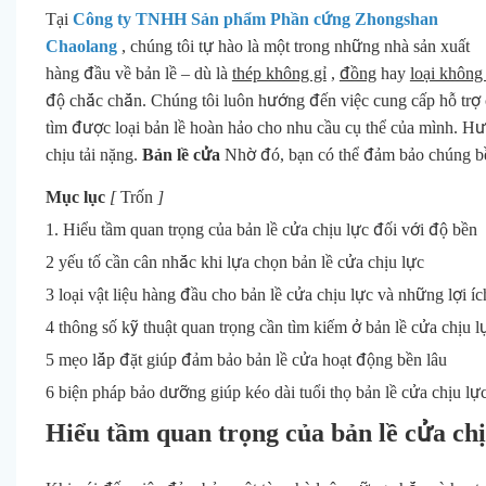
Tại
Công ty TNHH Sản phẩm Phần cứng Zhongshan
Chaolang
, chúng tôi tự hào là một trong những nhà sản xuất
hàng đầu về bản lề – dù là
thép không gỉ
,
đồng
hay
loại không
độ chắc chắn. Chúng tôi luôn hướng đến việc cung cấp hỗ trợ 
tìm được loại bản lề hoàn hảo cho nhu cầu cụ thể của mình. Hư
chịu tải nặng.
Bản lề cửa
Nhờ đó, bạn có thể đảm bảo chúng bền
Mục lục
[
Trốn
]
1. Hiểu tầm quan trọng của bản lề cửa chịu lực đối với độ bền
2 yếu tố cần cân nhắc khi lựa chọn bản lề cửa chịu lực
3 loại vật liệu hàng đầu cho bản lề cửa chịu lực và những lợi í
4 thông số kỹ thuật quan trọng cần tìm kiếm ở bản lề cửa chịu l
5 mẹo lắp đặt giúp đảm bảo bản lề cửa hoạt động bền lâu
6 biện pháp bảo dưỡng giúp kéo dài tuổi thọ bản lề cửa chịu lự
Hiểu tầm quan trọng của bản lề cửa chị