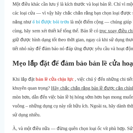
Một điều khác cần lưu ý là kích thước và loại bản lề. Chỉ vì mộ
các loại cửa — vì vậy hãy chắc chắn rằng bạn chọn loại được s
năng như
ổ bi được bôi trơn
là một điểm cộng — chúng giúp b
cùng, hãy xem xét thiết kế tổng thể. Bản lề có
trục xoay điều c
giữ được hình dạng tốt theo thời gian, ngay cả khi sử dụng th
tiết nhỏ này để đảm bảo nó đáp ứng được yêu cầu và hoạt động
Mẹo lắp đặt để đảm bảo bản lề cửa hoạ
Khi lắp đặt
bản lề cửa chịu lực
, việc chú ý đến những chi tiết
khuyên quan trọng?
Hãy chắc chắn rằng bản lề được căn chỉn
mòn hơn, dẫn đến việc bản lề bị hỏng sớm hơn bạn mong muốn
vuông – những dụng cụ này rất hữu ích. Ngoài ra, hãy dành thời
sử dụng nhiều.
À, và một điều nữa — đừng quên chọn loại ốc vít phù hợp. S