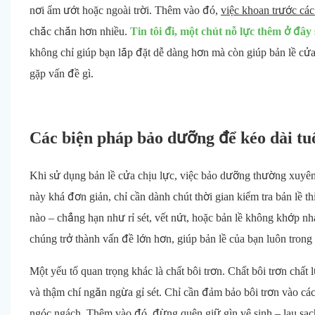
nơi ẩm ướt hoặc ngoài trời. Thêm vào đó,
việc khoan trước các 
chắc chắn hơn nhiều.
Tin tôi đi, một chút nỗ lực thêm ở đây 
không chỉ giúp bạn lắp đặt dễ dàng hơn mà còn giúp bản lề cửa
gặp vấn đề gì.
Các biện pháp bảo dưỡng để kéo dài tuổ
Khi sử dụng bản lề cửa chịu lực, việc bảo dưỡng thường xuyên
này khá đơn giản, chỉ cần dành chút thời gian kiểm tra bản lề t
nào – chẳng hạn như rỉ sét, vết nứt, hoặc bản lề không khớp n
chúng trở thành vấn đề lớn hơn, giúp bản lề của bạn luôn trong t
Một yếu tố quan trọng khác là chất bôi trơn. Chất bôi trơn chất l
và thậm chí ngăn ngừa gỉ sét. Chỉ cần đảm bảo bôi trơn vào các
ngóc ngách. Thêm vào đó, đừng quên giữ gìn vệ sinh – lau sạch 