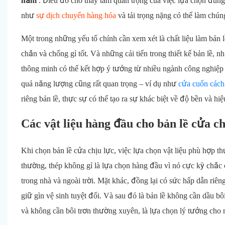
năm
. Điều đó cho thấy tầm quan trọng của việc lựa chọn đúng l
như
sự dịch chuyển hàng hóa
và tải trọng nặng có thể làm chú
Một trong những yếu tố chính cần xem xét là chất liệu làm bản 
chắn và chống gỉ tốt. Và những cải tiến trong thiết kế bản lề, nh
thông minh có thể kết hợp ý tưởng từ nhiều ngành công nghiệp
quả năng lượng cũng rất quan trọng – ví dụ như
cửa cuốn cách
riêng bản lề, thực sự có thể tạo ra sự khác biệt về độ bền và hi
Các vật liệu hàng đầu cho bản lề cửa ch
Khi chọn bản lề cửa chịu lực, việc lựa chọn vật liệu phù hợp 
thường, thép không gỉ là lựa chọn hàng đầu vì nó cực kỳ chắc
trong nhà và ngoài trời. Mặt khác, đồng lại có sức hấp dẫn riê
giữ gìn vệ sinh tuyệt đối. Và sau đó là bản lề không cần dầu b
và không cần bôi trơn thường xuyên, là lựa chọn lý tưởng cho