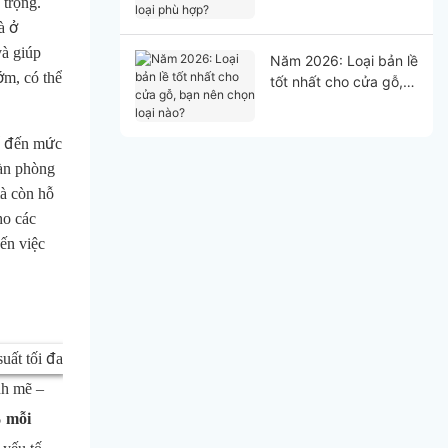
 trọng.
hợp?
à ở
à giúp
Năm 2026: Loại bản lề
ớm, có thể
tốt nhất cho cửa gỗ,
bạn nên chọn loại
nào?
hể đến mức
oàn phòng
à còn hỗ
ho các
ến việc
nh mẽ –
 mỗi