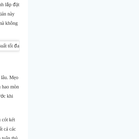
nh lắp đặt
iản này
 mà không
 lâu. Mẹo
ệu hao mòn
ước khi
 cót két
t cả các
 tuân thủ