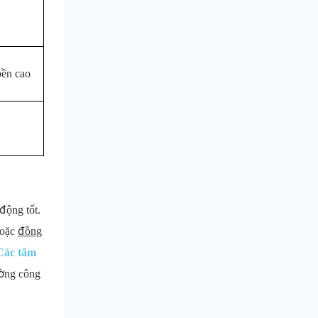
bền cao
động tốt.
oặc
đồng
Các tấm
ường công