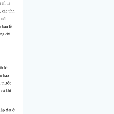
 tất cả
 các tính
cuối
p bản lề
ững chi
ột lời
ều hao
à thước
 cả khi
lắp đặt ở