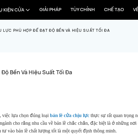
GIẢI PHÁP
TÙY CHỈNH
CHẾ TẠO
V
Ụ KIỆN CỬA
 LỰC PHÙ HỢP ĐỂ ĐẠT ĐỘ BỀN VÀ HIỆU SUẤT TỐI ĐA
Độ Bền Và Hiệu Suất Tối Đa
, việc lựa chọn đúng loại
bản lề cửa chịu lực
thực sự rất quan trọng 
 ngành cho rằng nhu cầu về bản lề chắc chắn, đặc biệt là ở những nơi
u tư vào bản lề chất lượng tốt là một quyết định thông minh.