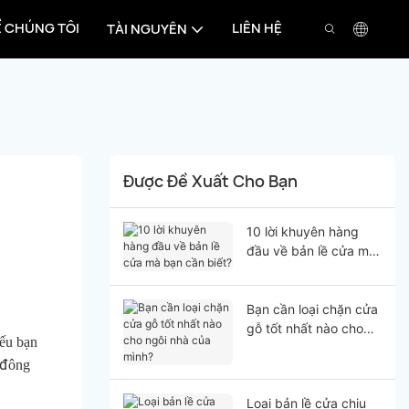
Ề CHÚNG TÔI
LIÊN HỆ
TÀI NGUYÊN
Được Đề Xuất Cho Bạn
10 lời khuyên hàng
đầu về bản lề cửa mà
bạn cần biết?
Bạn cần loại chặn cửa
gỗ tốt nhất nào cho
nếu bạn
ngôi nhà của mình?
 đông
Loại bản lề cửa chịu