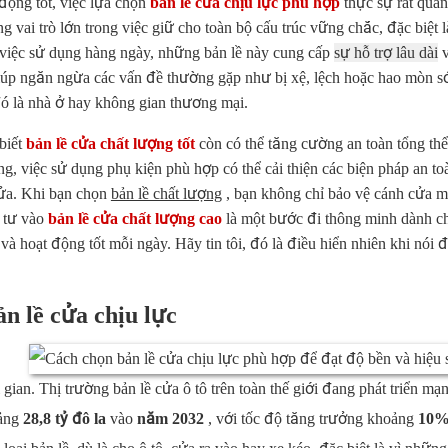
động tốt, việc lựa chọn
bản lề cửa chịu lực phù hợp
thực sự rất quan
i trò lớn trong việc giữ cho toàn bộ cấu trúc vững chắc, đặc biệt l
 việc sử dụng hàng ngày, những bản lề này cung cấp
sự hỗ trợ lâu dài
v
giúp ngăn ngừa các vấn đề thường gặp như bị xệ, lệch hoặc hao mòn s
ó là nhà ở hay không gian thương mại.
biết
bản lề cửa chất lượng tốt
còn có thể tăng cường an toàn tổng t
ng, việc sử dụng phụ kiện phù hợp có thể cải thiện các biện pháp an t
cửa. Khi bạn chọn
bản lề chất lượng
, bạn không chỉ bảo vệ cánh cửa m
u tư vào
bản lề cửa chất lượng cao
là một bước đi thông minh dành c
à hoạt động tốt mỗi ngày. Hãy tin tôi, đó là điều hiển nhiên khi nói đ
n lề cửa chịu lực
gian. Thị trường bản lề cửa ô tô trên toàn thế giới đang phát triển mạ
ảng
28,8 tỷ đô la
vào
năm 2032
, với tốc độ tăng trưởng khoảng
10%