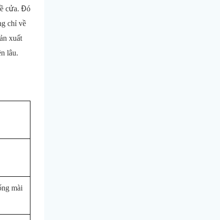
ề cửa. Đó
g chỉ về
ản xuất
n lâu.
ống mài