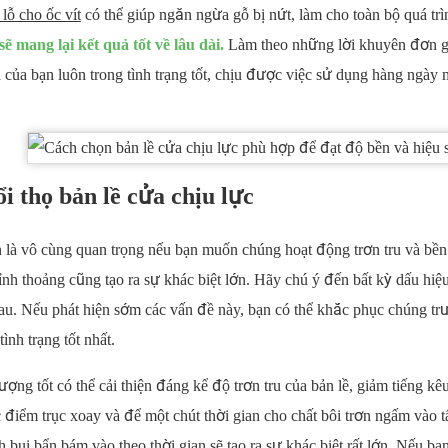
lỗ cho ốc vít
có thể giúp ngăn ngừa gỗ bị nứt, làm cho toàn bộ quá trì
sẽ mang lại kết quả tốt về lâu dài.
Làm theo những lời khuyên đơn g
 của bạn luôn trong tình trạng tốt, chịu được việc sử dụng hàng ngày
i thọ bản lề cửa chịu lực
 là vô cùng quan trọng nếu bạn muốn chúng hoạt động trơn tru và bền
hỉnh thoảng cũng tạo ra sự khác biệt lớn. Hãy chú ý đến bất kỳ dấu hi
hau. Nếu phát hiện sớm các vấn đề này, bạn có thể khắc phục chúng tr
ình trạng tốt nhất.
ượng tốt có thể cải thiện đáng kể độ trơn tru của bản lề, giảm tiếng kêu
 điểm trục xoay và để một chút thời gian cho chất bôi trơn ngấm vào tấ
bụi bẩn bám vào theo thời gian sẽ tạo ra sự khác biệt rất lớn. Nếu bạn