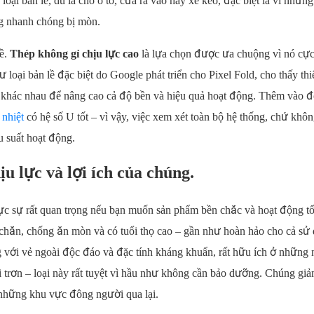
oại bản lề, dù là cho ô tô, cửa ra vào hay xe kéo, đặc biệt là vì những
ng nhanh chóng bị mòn.
lề.
Thép không gỉ chịu lực cao
là lựa chọn được ưa chuộng vì nó cự
ư loại bản lề đặc biệt do Google phát triển cho Pixel Fold, cho thấy thi
 khác nhau để nâng cao cả độ bền và hiệu quả hoạt động. Thêm vào đ
 nhiệt
có hệ số U tốt – vì vậy, việc xem xét toàn bộ hệ thống, chứ khôn
ệu suất hoạt động.
ịu lực và lợi ích của chúng.
thực sự rất quan trọng nếu bạn muốn sản phẩm bền chắc và hoạt động t
 chắn, chống ăn mòn và có tuổi thọ cao – gần như hoàn hảo cho cả sử
ng với vẻ ngoài độc đáo và đặc tính kháng khuẩn, rất hữu ích ở những 
ôi trơn – loại này rất tuyệt vì hầu như không cần bảo dưỡng. Chúng gi
 những khu vực đông người qua lại.