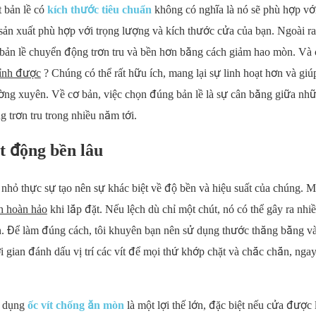
t bản lề có
kích thước tiêu chuẩn
không có nghĩa là nó sẽ phù hợp với
ản xuất phù hợp với trọng lượng và kích thước cửa của bạn. Ngoài ra,
ản lề chuyển động trơn tru và bền hơn bằng cách giảm hao mòn. Và 
hỉnh được
? Chúng có thể rất hữu ích, mang lại sự linh hoạt hơn và giú
ường xuyên. Về cơ bản, việc chọn đúng bản lề là sự cân bằng giữa nh
 trơn tru trong nhiều năm tới.
t động bền lâu
 nhỏ thực sự tạo nên sự khác biệt về độ bền và hiệu suất của chúng. M
h hoàn hảo
khi lắp đặt. Nếu lệch dù chỉ một chút, nó có thể gây ra nhi
. Để làm đúng cách, tôi khuyên bạn nên sử dụng thước thăng bằng v
 gian đánh dấu vị trí các vít để mọi thứ khớp chặt và chắc chắn, ngay
ử dụng
ốc vít chống ăn mòn
là một lợi thế lớn, đặc biệt nếu cửa được 