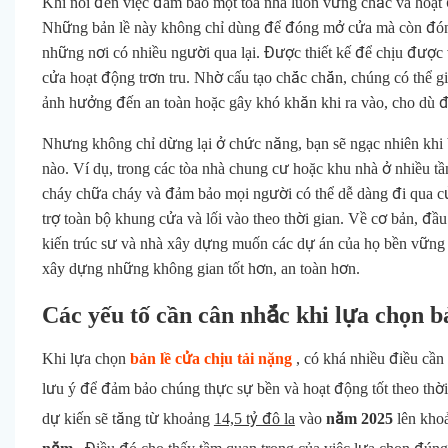
Khi nói đến việc đảm bảo một tòa nhà luôn vững chắc và hoạt 
Những bản lề này không chỉ dùng để đóng mở cửa mà còn đóng va
những nơi có nhiều người qua lại. Được thiết kế để chịu được
cửa hoạt động trơn tru. Nhờ cấu tạo chắc chắn, chúng có thể 
ảnh hưởng đến an toàn hoặc gây khó khăn khi ra vào, cho dù đ
Nhưng không chỉ dừng lại ở chức năng, bạn sẽ ngạc nhiên khi 
nào. Ví dụ, trong các tòa nhà chung cư hoặc khu nhà ở nhiều tầ
cháy chữa cháy và đảm bảo mọi người có thể dễ dàng đi qua 
trợ toàn bộ khung cửa và lối vào theo thời gian. Về cơ bản, đầ
kiến ​​trúc sư và nhà xây dựng muốn các dự án của họ bền vững v
xây dựng những không gian tốt hơn, an toàn hơn.
Các yếu tố cần cân nhắc khi lựa chọn bả
Khi lựa chọn
bản lề cửa chịu tải nặng
, có khá nhiều điều cần
lưu ý để đảm bảo chúng thực sự bền và hoạt động tốt theo thời 
dự kiến ​​sẽ tăng từ khoảng
14,5 tỷ đô la
vào
năm 2025
lên kho