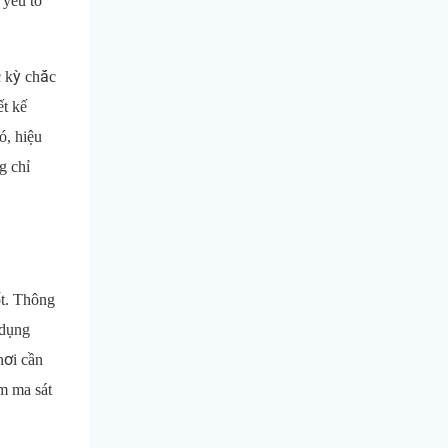
 yếu tố
c kỳ chắc
ết kế
ó, hiệu
g chỉ
ốt. Thông
 dụng
nơi cần
ảm ma sát