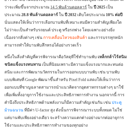
ว่าจะเพิ่มขึ้นจากประมาณ
14.5 พันล้านดอลลาร์
ใน
ปี 2025
เป็น
ประมาณ
28.8 พันล้านดอลลาร์
ใน
ปี 2032
เติบโตประมาณ
10% ต่อปี
นั่นแสดงให้เห็นว่าการเลือกบานพับที่เหมาะสมมีความสำคัญเพียงใด
ไม่ว่าจะเป็นสำหรับรถยนต์ ประตู หรือรถพ่วง โดยเฉพาะอย่างยิ่ง
เนื่องจากสิ่งต่างๆ เช่น
การเคลื่อนไหวของสินค้า
และการบรรทุกหนัก
สามารถทำให้บานพับสึกหรอได้อย่างรวดเร็ว
หนึ่งในสิ่งสำคัญที่ควรพิจารณาคือวัสดุที่ใช้ทำบานพับ
เหล็กกล้าไร้สนิม
ชนิดแข็งแรงทนทาน
เป็นที่นิยมเพราะมีความแข็งแรงมากและทนต่อ
สนิม และการพัฒนานวัตกรรมในการออกแบบบานพับ เช่น บานพับ
แบบพิเศษที่ Google พัฒนาขึ้นสำหรับ Pixel Fold แสดงให้เห็นว่าการ
ออกแบบที่ชาญฉลาดสามารถนำแนวคิดจากอุตสาหกรรมต่างๆ มาใช้
เพื่อเพิ่มทั้งอายุการใช้งานและประสิทธิภาพการทำงาน นอกจากนี้ การ
คำนึงถึงประสิทธิภาพด้านพลังงานก็มีความสำคัญเช่นกัน เช่น
ประตู
ม้วนฉนวน
ที่มีค่า U-factor สูง ดังนั้นการพิจารณาระบบทั้งหมด ไม่ใช่
แค่บานพับเพียงอย่างเดียว จะสร้างความแตกต่างอย่างมากต่ออายุการ
ใช้งานและประสิทธิภาพการทำงานของทุกอย่าง