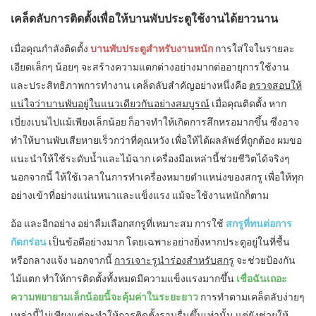
เคล็ดลับการติดตั้งเพื่อให้บานพับประตูใช้งานได้ยาวนาน
เมื่อคุณกำลังติดตั้ง
บานพับประตูสำหรับงานหนัก
การใส่ใจในรายละ
เอียดเล็กๆ น้อยๆ จะสร้างความแตกต่างอย่างมากต่ออายุการใช้งาน
และประสิทธิภาพการทำงาน เคล็ดลับสำคัญอย่างหนึ่งคือ
ตรวจสอบให้
แน่ใจว่าบานพับอยู่ในแนวเดียวกันอย่างสมบูรณ์
เมื่อคุณติดตั้ง หาก
เบี่ยงเบนไปแม้เพียงเล็กน้อย ก็อาจทำให้เกิดการสึกหรอมากขึ้น ซึ่งอาจ
ทำให้บานพับเสียหายเร็วกว่าที่คุณหวัง เพื่อให้ได้ผลลัพธ์ที่ถูกต้อง ผมขอ
แนะนำให้ใช้ระดับน้ำและไม้ฉาก เครื่องมือเหล่านี้ช่วยชีวิตได้จริงๆ
นอกจากนี้ ให้ใช้เวลาในการทำเครื่องหมายตำแหน่งของสกรู เพื่อให้ทุก
อย่างเข้าที่อย่างแน่นหนาและแข็งแรง แม้จะใช้งานหนักก็ตาม
อ้อ และอีกอย่าง อย่าลืมเลือกสกรูที่เหมาะสม การใช้
สกรูที่ทนต่อการ
กัดกร่อน
เป็นข้อดีอย่างมาก โดยเฉพาะอย่างยิ่งหากประตูอยู่ในที่ชื้น
หรือกลางแจ้ง นอกจากนี้
การเจาะรูนำร่องสำหรับสกรู
จะช่วยป้องกัน
ไม้แตก ทำให้การติดตั้งทั้งหมดมีความแข็งแรงมากขึ้น
เชื่อฉันเถอะ
ความพยายามเล็กน้อยนี้จะคุ้มค่าในระยะยาว
การทำตามเคล็ดลับง่ายๆ
เหล่านี้ไม่เพียงแต่จะทำให้การติดตั้งราบรื่นขึ้นเท่านั้น แต่ยังช่วยให้