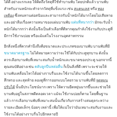
ได้ดี อย่างแรกเลย ให้คิดถึงวัสดุที่ใช้ทำบานพับ โดยปกติแล้ว บานพับ
สำหรับงานหนักจะทำจากวัสดุที่แข็งแรง เช่น
สแตนเลส
หรือ
ทอง
เหลือง
ซึ่งทนทานต่อสนิมและสามารถรับน้ำหนักได้มากโดยไม่เสียหาย
และอย่าลืมเรื่องความหนาของแผ่นบานพับ
แผ่นที่หนากว่า
มักจะรับน้ำ
หนักได้มากกว่า ดังนั้นจึงเป็นตัวเลือกที่ดีหากคุณกำลังใช้งานกับประตูที่
มีการใช้งานบ่อย หรือแม้แต่ในโรงงานอุตสาหกรรม
อีกสิ่งหนึ่งที่ควรคำนึงถึงคือขนาดและประเภทของบานพับ บานพับที่มี
ขนาดมาตรฐาน
ไม่ได้หมายความว่าจะใช้ได้กับประตูทุกบาน ดังนั้น
ควรเลือกบานพับที่เหมาะสมกับน้ำหนักและขนาดของประตู นอกจากนี้
คุณสมบัติอย่างเช่น
ตลับลูกปืนหล่อลื่น
ก็เป็นสิ่งที่ดี เพราะจะช่วยให้
บานพับเคลื่อนไหวได้อย่างราบรื่นและใช้งานได้นานขึ้นโดยลดการ
สึกหรอ และสุดท้าย ลองดูที่การออกแบบโดยรวม บานพับที่มี
จุดหมุน
ปรับได้
นั้นมีประโยชน์มาก เพราะให้ความยืดหยุ่นมากขึ้นและช่วยให้
บานพับอยู่ในสภาพดีตลอดเวลา แม้จะใช้งานบ่อยก็ตาม โดยพื้นฐาน
แล้ว การเลือกบานพับที่เหมาะสมนั้นเกี่ยวกับการสร้างสมดุลระหว่าง
รายละเอียดเล็กๆ น้อยๆ เหล่านี้ เพื่อให้แน่ใจว่ามันเหมาะสมกับงานและ
ใช้งานได้อย่างราบรื่นไปอีกหลายปี