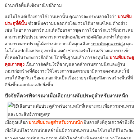
บ้านหรือพื้นที่เชิงพาณิชย์ก็ตาม
แต่ไม่ใช่แค่เรื่องการใช้งานเท่านั้น คุณอาจจะประหลาดใจว่า
บานพับ
ประตูที่ดีนั้น
ช่วยเพิ่มความปลอดภัยโดยรวมได้มากแค่ไหน ตัวอย่าง
เช่น ในอาคารอพาร์ตเมนต์หรืออาคารชุด การใช้ฮาร์ดแวร์ที่เหมาะสม
สามารถปรับปรุงมาตรการความปลอดภัยจากอัคคีภัยและทำให้ทุกคน
สามารถผ่านประตูได้อย่างสะดวก เมื่อคุณเลือก
บานพับคุณภาพสูง
คุณ
ไม่ได้แค่ปกป้องประตูเท่านั้น แต่ยังช่วยรองรับโครงสร้างและทางเข้า
ทั้งหมดในระยะยาวอีกด้วย โดยพื้นฐานแล้ว การลงทุนใน
บานพับประตู
คุณภาพสูง
เป็นการตัดสินใจที่ชาญฉลาดสำหรับสถาปนิกและผู้รับ
เหมาก่อสร้างที่ต้องการให้โครงการของพวกเขามีความคงทนและใช้
งานได้ดีทุกวัน เชื่อผมเถอะ มันเป็นเรื่องง่ายๆ เมื่อพูดถึงการสร้างพื้นที่ที่
ดียิ่งขึ้นและปลอดภัยยิ่งขึ้น
ปัจจัยที่ควรพิจารณาเมื่อเลือกบานพับประตูสำหรับงานหนัก
เมื่อคุณเลือก
บานพับประตูสำหรับงานหนัก
มีหลายสิ่งที่คุณควรคำนึงถึง
เพื่อให้แน่ใจว่าบานพับเหล่านั้นมีความทนทานและใช้งานได้ดีในระยะ
ยาว ตลาดบานพับประตูรถยนต์ทั่วโลกกำลังเฟื่องฟูอย่างมาก โดยคาด