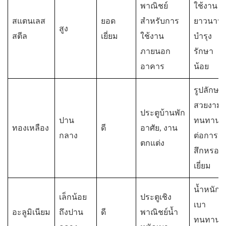
พาณิชย์
ใช้งาน
สแตนเลส
ยอด
สำหรับการ
ยาวนาน
สูง
สตีล
เยี่ยม
ใช้งาน
บำรุง
ภายนอก
รักษา
อาคาร
น้อย
รูปลักษณ
สวยงาม
ประตูบ้านพัก
ปาน
ทนทาน
ทองเหลือง
ดี
อาศัย, งาน
กลาง
ต่อการ
ตกแต่ง
สึกหรอดี
เยี่ยม
น้ำหนัก
เล็กน้อย
ประตูเชิง
เบา
อะลูมิเนียม
ถึงปาน
ดี
พาณิชย์น้ำ
ทนทาน