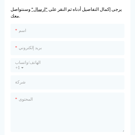
يرجى إكمال التفاصيل أدناه ثم النقر على
"إرسال"
وسنتواصل
معك.
اسم
بريد إلكتروني
الهاتف/واتساب
+1
شركة
المحتوى