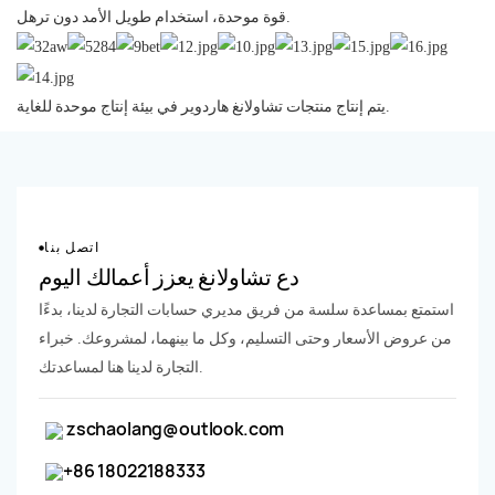
قوة موحدة، استخدام طويل الأمد دون ترهل.
يتم إنتاج منتجات تشاولانغ هاردوير في بيئة إنتاج موحدة للغاية.
اتصل بنا
دع تشاولانغ يعزز أعمالك اليوم
استمتع بمساعدة سلسة من فريق مديري حسابات التجارة لدينا، بدءًا
من عروض الأسعار وحتى التسليم، وكل ما بينهما، لمشروعك. خبراء
التجارة لدينا هنا لمساعدتك.
zschaolang@outlook.com
+86 18022188333