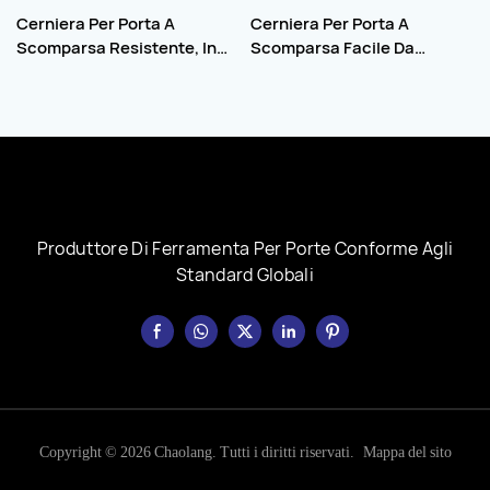
Cerniera Per Porta A
Cerniera Per Porta A
Scomparsa Resistente, In
Scomparsa Facile Da
Lega Di Zinco 3D, Accessori
Installare, Cerniera Per
Interni Per Finestre Di Hotel
Porta Invisibile Regolabile In
E Appartamenti.
3D, Cerniere Per Porte In
Acciaio Inossidabile
Produttore Di Ferramenta Per Porte Conforme Agli
Standard Globali
Copyright © 2026 Chaolang. Tutti i diritti riservati.
Mappa del sito