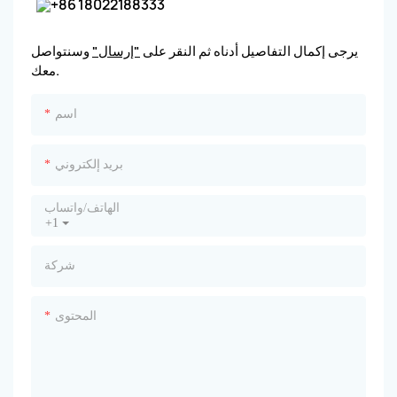
+86 18022188333
يرجى إكمال التفاصيل أدناه ثم النقر على
"إرسال"
وسنتواصل
معك.
اسم
بريد إلكتروني
الهاتف/واتساب
+1
شركة
المحتوى