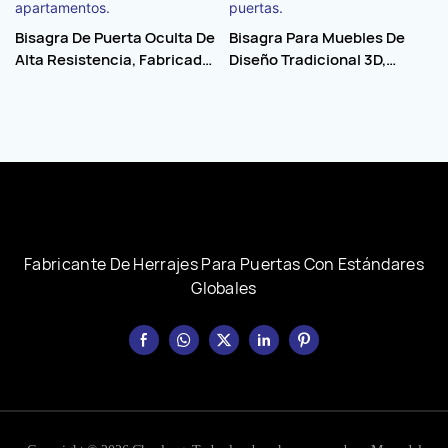
Bisagra De Puerta Oculta De
Bisagra Para Muebles De
Alta Resistencia, Fabricada
Diseño Tradicional 3D,
En Aleación De Zinc 3D, Con
Plegable, Ajustable Y Oculta
Herrajes Internos Para
De Alta Calidad Con Giro De
Ventanas De Hoteles Y
180 Grados. Bisagra Invisible
Apartamentos.
Para Puertas.
Fabricante De Herrajes Para Puertas Con Estándares
Globales