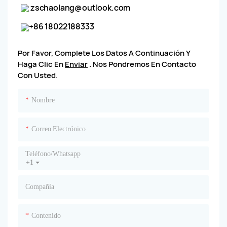
zschaolang@outlook.com
+86 18022188333
Por Favor, Complete Los Datos A Continuación Y
Haga Clic En
Enviar
. Nos Pondremos En Contacto
Con Usted.
Nombre
Correo Electrónico
Teléfono/whatsapp
+1
Compañía
Contenido