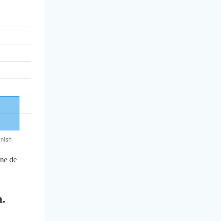
one de
a.