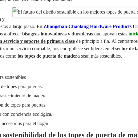
a y
ostos a largo plazo. En
Zhongshan Chaolang Hardware Products Co.
s a ofrecer
bisagras innovadoras y duraderas
que apoyan estas
inici
n servicio y soporte de primera clase
de principio a fin. Al centrarnos
tizar un servicio confiable, nos enorgullece ser líderes en el
sector de l
ctos como
los topes de puerta de madera
sean más sostenibles.
ra sostenibles
 de topes para puertas.
abastecimiento de madera.
ón de topes para puertas
r con conciencia ecológica.
n accesorios para el hogar
 sostenibilidad de los topes de puerta de m