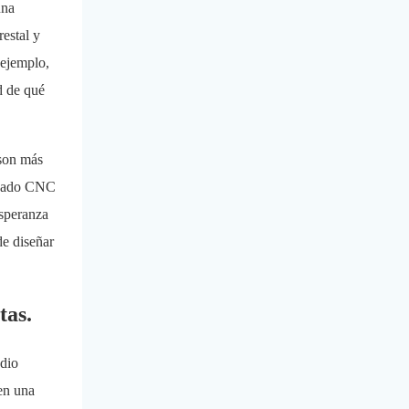
una
estal y
 ejemplo,
d de qué
 son más
nizado CNC
esperanza
de diseñar
tas.
edio
 en una