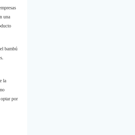
 empresas
an una
oducto
 el bambú
s.
e la
omo
 optar por