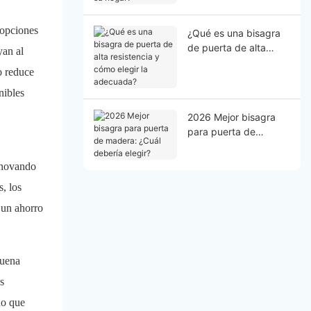
hogar?
 opciones
¿Qué es una bisagra
de puerta de alta
yan al
resistencia y cómo
o reduce
elegir la adecuada?
nibles
2026 Mejor bisagra
para puerta de
madera: ¿Cuál debería
elegir?
nnovando
s, los
 un ahorro
buena
s
no que