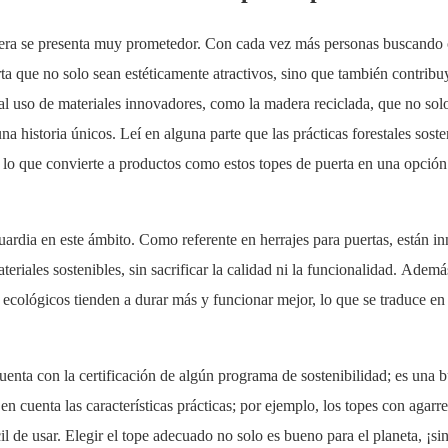
madera se presenta muy prometedor. Con cada vez más personas buscando
rta que no solo sean estéticamente atractivos, sino que también contribu
al uso de materiales innovadores, como la madera reciclada, que no sol
a historia únicos. Leí en alguna parte que las prácticas forestales soste
, lo que convierte a productos como estos topes de puerta en una opción
dia en este ámbito. Como referente en herrajes para puertas, están i
eriales sostenibles, sin sacrificar la calidad ni la funcionalidad. Ademá
 ecológicos tienden a durar más y funcionar mejor, lo que se traduce en
cuenta con la certificación de algún programa de sostenibilidad; es una 
n cuenta las características prácticas; por ejemplo, los topes con agarre
l de usar. Elegir el tope adecuado no solo es bueno para el planeta, ¡si