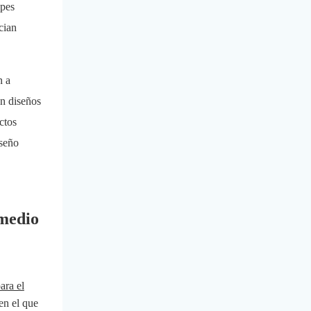
opes
cian
n a
en diseños
ctos
iseño
 medio
ara el
en el que