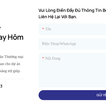
Vui Lòng Điền Đầy Đủ Thông Tin 
Liên Hệ Lại Với Bạn.
y
Tên
ay Hôm
Điện Thoại/WhatsApp
hoản Thương mại
Nội Dung
gian cho dự án
sàng trợ giúp.
33
GỬI Y