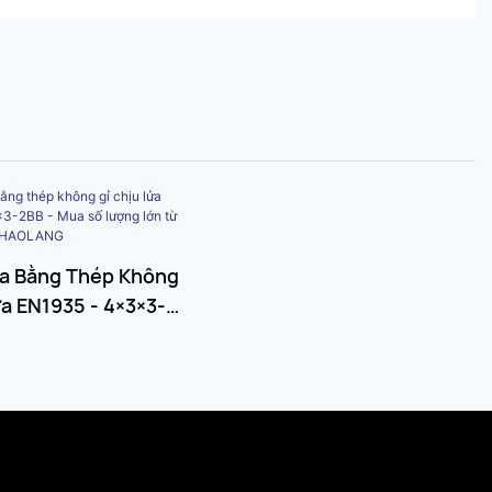
ửa Bằng Thép Không
ửa EN1935 - 4×3×3-
 Số Lượng Lớn Từ
Xuất CHAOLANG