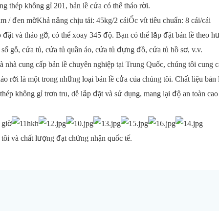
ng thép không gỉ 201, bản lề cửa có thể tháo rời.
m / đen mờKhả năng chịu tải: 45kg/2 cáiỐc vít tiêu chuẩn: 8 cái/cái
p đặt và tháo gỡ, có thể xoay 345 độ. Bạn có thể lắp đặt bản lề theo 
sổ gỗ, cửa tủ, cửa tủ quần áo, cửa tủ đựng đồ, cửa tủ hồ sơ, v.v.
 Là nhà cung cấp bản lề chuyên nghiệp tại Trung Quốc, chúng tôi cung 
o rời là một trong những loại bản lề cửa của chúng tôi. Chất liệu bản 
 thép không gỉ trơn tru, dễ lắp đặt và sử dụng, mang lại độ an toàn cao
ôi và chất lượng đạt chứng nhận quốc tế.