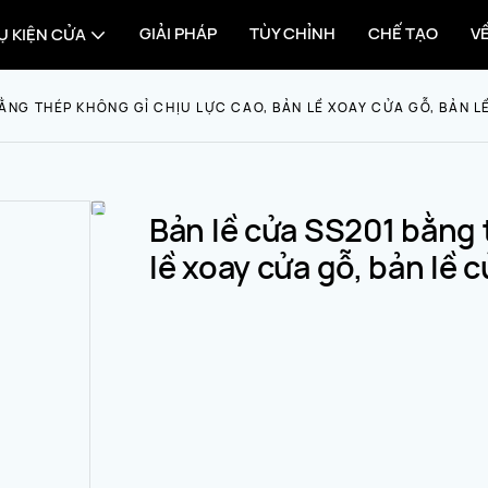
GIẢI PHÁP
TÙY CHỈNH
CHẾ TẠO
V
Ụ KIỆN CỬA
ẰNG THÉP KHÔNG GỈ CHỊU LỰC CAO, BẢN LỀ XOAY CỬA GỖ, BẢN L
Bản lề cửa SS201 bằng 
lề xoay cửa gỗ, bản lề 