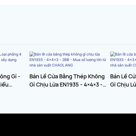
ông Gỉ -
Bản Lề Cửa Bằng Thép Không
Bản Lề C
Kiểu
Gỉ Chịu Lửa EN1935 - 4×4×3 -
Gỉ Chịu L
n Xây
2BB - Mua Số Lượng Lớn Từ
2BB - Mua
Nhà Sản Xuất CHAOLANG
Nhà Sản 