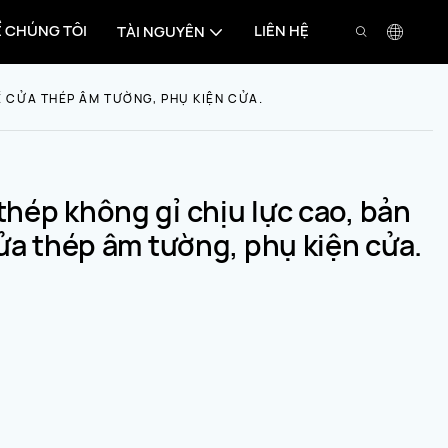
Ề CHÚNG TÔI
LIÊN HỆ
TÀI NGUYÊN
Ề CỬA THÉP ÂM TƯỜNG, PHỤ KIỆN CỬA.
thép không gỉ chịu lực cao, bản
cửa thép âm tường, phụ kiện cửa.