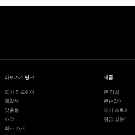
바로가기 링크
제품
도어 하드웨어
문 경첩
해결책
문손잡이
맞춤형
도어 스토퍼
조작
잠금 실린더
회사 소개