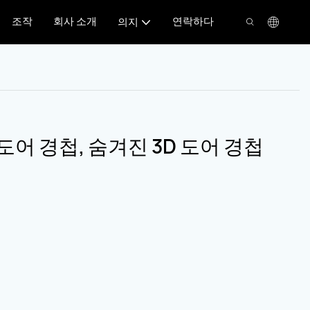
조작
회사 소개
연락하다
의지
어 경첩, 숨겨진 3D 도어 경첩