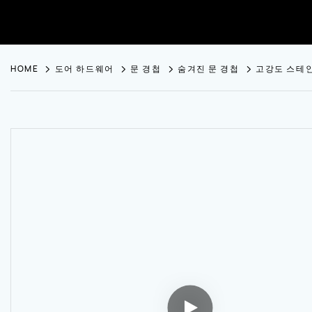
HOME
도어 하드웨어
문 경첩
숨겨진 문 경첩
고강도 스테인