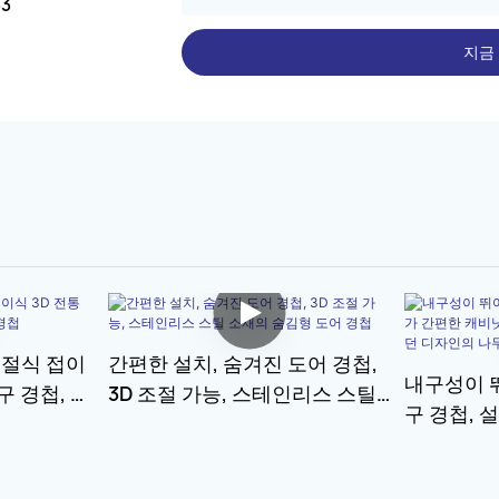
33
지금
조절식 접이
간편한 설치, 숨겨진 도어 경첩,
내구성이 
구 경첩, 숨
3D 조절 가능, 스테인리스 스틸
구 경첩, 
소재의 숨김형 도어 경첩
경첩, 소음
던 디자인의