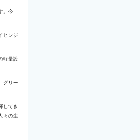
す。今
イヒンジ
の軽量設
、グリー
揮してき
人々の生