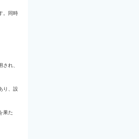
す。同時
用され、
あり、設
を果た