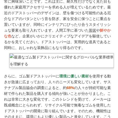
常に興味深いことです。これは主に、耐久性だけでなく見た目も
優れた家庭用アクセサリーを求める人が増えているためです。最
近のドアストッパーのデザインは、壁を傷つける可能性のある厄
介なドアのバタンという音を防ぎ、家を安全に保つことに重点を
置いていますが、同時にインテリアにぴったり合うスタイリッシ
ュな要素も取り入れています。人間工学に基づいた
形状
や
鮮やか
な色
など、企業がいかにクリエイティブなアイデアを駆使してい
るかを見てください。ドアストッパーは、実用的な道具であると
同時に、おしゃれな装飾品にもなり得るのです。
さらに、ゴム製ドアストッパーに
環境に優しい素材
を使用する動
きが急速に広まっており、人々のニーズも変化しています。サス
テナブル製品協会の調査によると、約
68%
の人々が持続可能な素
材で作られた製品を購入する傾向が強いことが分かりました。こ
れは非常に大きな変化です。このトレンドを受けて、メーカーは
既成概念にとらわれず、リサイクル可能で無毒なゴムを使用した
ドアストッパーの開発に取り組んでいます。そのため、機能性は
そのままに、環境にもより優しい製品へと進化しています。こう