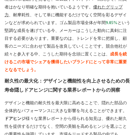
者はかなり明確な期待を抱いているようです。
優れたグリップ
力
、耐摩耗性、そして単に機能するだけでなく空間を彩るデザイ
ンなどが求められています。ゴム製品市場全体が年間
9.05%
という
堅調な成長を遂げている今、メーカーはこうした動向に真剣に注
目する必要があります。重要なのは、トレンドを常に把握し、顧
客のニーズに合わせて製品を改良していくことです。競合他社が
続々と参入する中、こうした期待を念頭に置くことは、
成長を続
けるこの市場でシェアを獲得したいブランドにとって非常に重要
となるでしょう。
耐久性の最大化：デザインと機能性を向上させるための長
寿命隠しドアヒンジに関する業界レポートからの洞察
デザインと機能の耐久性を最大限に高めることで、隠れた部品の
全体的なパフォーマンスに大きな影響を与えることができます。
ドアヒンジ
様々な業界レポートから得られる知見は、優れた耐久
性を提供するだけでなく、空間の美観を高めるヒンジを選ぶこと
の重要性を強調しています。市場をリードする製品の中でも、