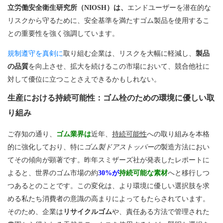
立労働安全衛生研究所（NIOSH）は、
エンドユーザーを潜在的な
リスクから守るために、安全基準を満たすゴム製品を使用するこ
との重要性を強く強調しています。
規制遵守を真剣に
取り組む企業は、リスクを大幅に軽減し、
製品
の品質
を向上させ、拡大を続けるこの市場において、競合他社に
対して優位に立つことさえできるかもしれない。
生産における持続可能性：ゴム栓のための環境に優しい取
り組み
ご存知の通り、
ゴム業界は
近年、
持続可能性
への取り組みを本格
的に強化しており、特に
ゴム製ドアストッパーの
製造方法におい
てその傾向が顕著です。昨年スミザーズ社が発表したレポートに
よると、世界のゴム市場の約
30%が
持続可能な素材
へと移行しつ
つあるとのことです。この変化は、より環境に優しい選択肢を求
める私たち消費者の意識の高まりによってもたらされています。
そのため、企業は
リサイクルゴム
や、責任ある方法で管理された