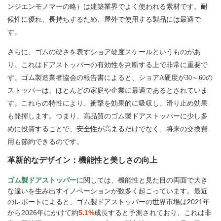
ンジエンモノマーの略）は建築業界でよく使われる素材です。耐
候性に優れ、長持ちするため、屋外で使用する製品には最適で
す。
さらに、ゴムの硬さを表すショア硬度スケールというものがあ
り、これはドアストッパーの有効性を判断する上で非常に重要で
す。ゴム製造業者協会の報告書によると、ショアA硬度が30～60の
ストッパーは、ほとんどの家庭や企業に最適であるとされていま
す。これらの特性により、衝撃を効果的に吸収し、滑り止め効果
も発揮します。つまり、高品質のゴム製ドアストッパーに少し多
めに投資することで、安全性が高まるだけでなく、将来の交換費
用も節約できるのです。
革新的なデザイン：機能性と美しさの向上
ゴム製ドアストッパー
に関しては、機能性と見た目の両面で大き
な違いを生み出すイノベーションが数多く起こっています。最近
のレポートによると、ゴム製ドアストッパーの世界市場は2021年
から2026年にかけて約
5.1%
成長すると予測されており、これは非