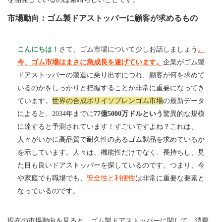
市場動向：ゴム製ドアストッパーに顧客が求めるもの
こんにちは！
さて、ゴム市場について少しお話しましょう
。
今、ゴム市場はまさに急成長を遂げています。
企業がゴム製
ドアストッパーの製造に乗り出すにつれ、顧客が何を求めて
いるのかをしっかりと把握することが非常に重要になってき
ています。
世界の合成ポリイソプレンゴム市場
の最新データ
によると、2034年までに
77億5000万ドルという
驚異的な規模
に達すると予測されています！すごいですよね？これは、
人々がいかに高品質で耐久性のあるゴム製品を求めているか
を示しています。人々は、機能性だけでなく、長持ちし、見
た目も良いドアストッパーを探しているのです。つまり、今
や家庭でも職場でも、
安全性と利便性
は非常に重要な要素と
なっているのです。
現在の市場動向を見ると、ゴム製ドアストッパーに関して、消費