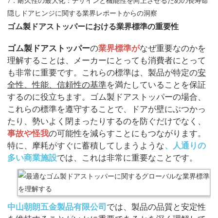
7．耐久性の最大化：デザインと機能性を向上させるための長寿命
隠しドアヒンジに関する業界レポートからの洞察
ゴム製ドアストッパーにおける業界標準の重要性
ゴム製ドアストッパー
の
業界標準が
なぜ重要なのかを
理解することは、メーカーにとっても消費者にとって
も非常に重要です。これらの標準は、製品が特定の
安
全性、性能、信頼性の基準
を満たしていることを保証
するのに役立ちます。ゴム製ドアストッパーの場合、
これらの標準を遵守することで、ドアが壁にぶつかっ
たり、勢いよく閉まったりするのを防ぐだけでなく、
事故や怪我
の可能性を減らすことにもつながります。
特に、摩耗がすぐに蓄積してしまうような
、人通りの
多い商業施設
では、これは非常に重要なことです。
中山朝朗五金製品有限公司
では、製品の品質と安定性