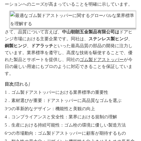
ーションへのニーズが高まっていることを明確に示しています。
さて、品質について言えば、
中山朝朗五金製品有限公司は
ドアヒ
ンジ市場における主要企業です。同社は、
ステンレス製ヒンジ
、
銅製ヒンジ
、
ドアラッチ
といった最高品質の部品の開発に注力し
ています。業界標準を遵守し、高度な技術を駆使することで、優
れた製品とサポートを提供し、同社の
ゴム製ドアストッパー
が今
日の厳しい用途にもプロのように対応できることを保証していま
す。
目次
[
隠れる
]
1．ゴム製ドアストッパーにおける業界標準の重要性
2．素材選びが重要：ドアストッパーに高品質なゴムを選ぶ
3つの革新的なデザイン：機能性と美観の向上
4．コンプライアンスと安全性：業界における規制の理解
5．生産における持続可能性：ゴム栓の環境に優しい製造方法
6つの市場動向：ゴム製ドアストッパーに顧客が期待するもの