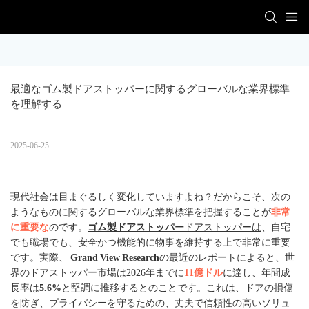
最適なゴム製ドアストッパーに関するグローバルな業界標準
を理解する
2025-06-25
現代社会は目まぐるしく変化していますよね？だからこそ、次の
ようなものに関するグローバルな業界標準を把握することが
非常
に重要な
のです。
ゴム製ドアストッパー
ドアストッパーは
、自宅
でも職場でも、安全かつ機能的に物事を維持する上で非常に重要
です。実際、
Grand View Research
の最近のレポートによると、世
界のドアストッパー市場は2026年までに
11億ドル
に達し、年間成
長率は
5.6%
と堅調に推移するとのことです。これは、ドアの損傷
を防ぎ、プライバシーを守るための、丈夫で信頼性の高いソリュ