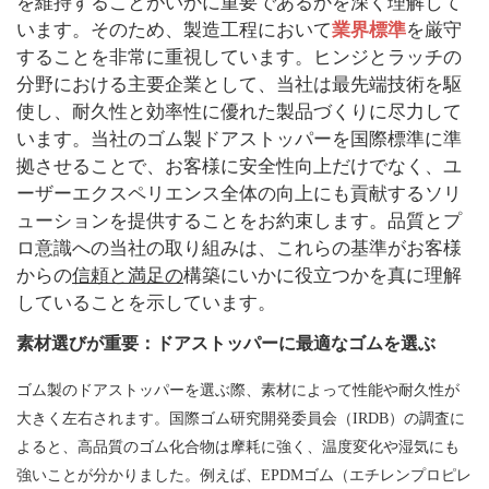
を維持することがいかに重要であるかを深く理解して
います。そのため、製造工程において
業界標準
を厳守
することを非常に重視しています。ヒンジとラッチの
分野における主要企業として、当社は最先端技術を駆
使し、耐久性と効率性に優れた製品づくりに尽力して
います。当社のゴム製ドアストッパーを国際標準に準
拠させることで、お客様に安全性向上だけでなく、ユ
ーザーエクスペリエンス全体の向上にも貢献するソリ
ューションを提供することをお約束します。品質とプ
ロ意識への当社の取り組みは、これらの基準がお客様
からの
信頼と満足の
構築にいかに役立つかを真に理解
していることを示しています。
素材選びが重要：ドアストッパーに最適なゴムを選ぶ
ゴム製のドアストッパーを選ぶ際、素材によって性能や耐久性が
大きく左右されます。国際ゴム研究開発委員会（IRDB）の調査に
よると、高品質のゴム化合物は摩耗に強く、温度変化や湿気にも
強いことが分かりました。例えば、EPDMゴム（エチレンプロピレ