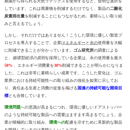
農園から得られる天然ラテックスを使用するなど、賢明な選択を
しています。これは廃棄物を削減するだけでなく、製品の
二酸化
炭素排出量
を削減することにもつながるため、素晴らしい取り組
みと言えるでしょう。
しかし、それだけではありません！こうした環境に優しい製造プ
ロセスを導入することで、企業は
エネルギー
と
水の
使用量を大幅
に削減できることが分かっています。
ゴム研究所
の調査による
と、
循環型経済の原則
を採用している企業は、水の使用量を最大
50%
、エネルギー消費量を
30%
削減できることが明らかになりま
した。これは非常に素晴らしい成果です。こうした変化は、ゴム
業界における持続可能性への取り組みの強化を如実に示してお
り、責任ある生産と消費の促進を掲げる
国連の持続可能な開発目
標
とも合致しています。
環境問題
への意識が高まるにつれ、環境に優しいドアストッパー
のような持続可能な製品への需要はますます高まるでしょう。企
業が積極的に取り組み、
環境への
配慮を示すために革新的な製品
を開発しているのは素晴らしいことです。