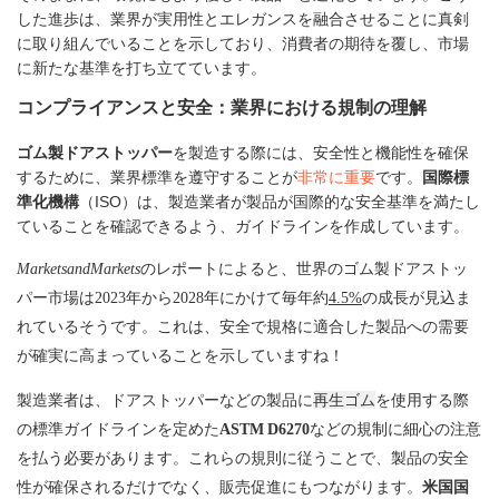
した進歩は、業界が実用性とエレガンスを融合させることに真剣
に取り組んでいることを示しており、消費者の期待を覆し、市場
に新たな基準を打ち立てています。
コンプライアンスと安全：業界における規制の理解
ゴム製ドアストッパー
を製造する際には、安全性と機能性を確保
するために、業界標準を遵守することが
非常に重要
です。
国際標
準化機構
（ISO）は、製造業者が製品が国際的な安全基準を満たし
ていることを確認できるよう、ガイドラインを作成しています。
MarketsandMarkets
のレポートによると、世界のゴム製ドアストッ
パー市場は2023年から2028年にかけて毎年約
4.5%
の成長が見込ま
れているそうです。これは、安全で規格に適合した製品への需要
が確実に高まっていることを示していますね！
製造業者は、ドアストッパーなどの製品に
再生ゴム
を使用する際
の標準ガイドラインを定めた
ASTM D6270
などの規制に細心の注意
を払う必要があります。これらの規則に従うことで、製品の安全
性が確保されるだけでなく、販売促進にもつながります。
米国国