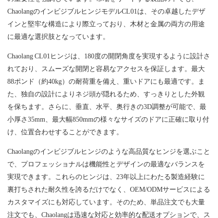
ChaolangのインビジブルヒンジモデルCL01は、その卓越したデザ
インと堅牢な構造により際立っており、木材と金属の両方の用途
に最適な選択肢となっています。
Chaolang CL01ヒンジは、180度の開閉角度を実現するように設計さ
れており、スムーズな開閉と容易なアクセスを保証します。最大
88ポンド（約40kg）の耐荷重を備え、重いドアにも最適です。ま
た、独自の設計によりネジ頭が隠れるため、すっきりとした外観
を保ちます。さらに、垂直、水平、奥行きの3D調整が可能で、最
小厚さ35mm、最大幅850mmの様々なサイズのドアに正確に取り付
け、位置合わせすることができます。
Chaolangのインビジブルヒンジのような高品質なヒンジを選ぶこと
で、プロフェッショナルは機能性とデザインの最適なバランスを
実現できます。これらのヒンジは、23年以上にわたる製造経験に
裏打ちされた耐久性を誇るだけでなく、OEM/ODMサービスによる
カスタマイズにも対応しています。そのため、単品注文でも大量
注文でも、Chaolangは迅速な対応と効率的な配送オプションで、ス