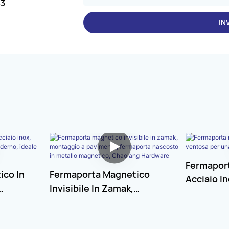
33
IN
Fermaport
ico In
Fermaporta Magnetico
Acciaio I
Invisibile In Zamak,
Una Tenut
gn
Montaggio A Pavimento,
 Hotel E
Fermaporta Nascosto In