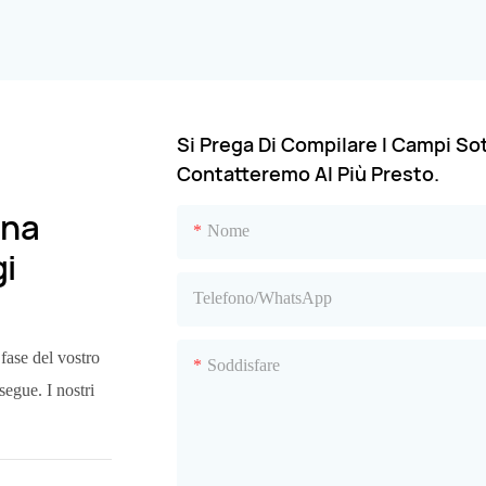
Si Prega Di Compilare I Campi Sot
Contatteremo Al Più Presto.
Una
Nome
gi
Telefono/WhatsApp
 fase del vostro
Soddisfare
segue. I nostri