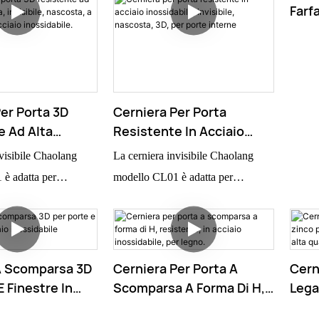
e e sofisticato.
chiusa
Farf
Impi
Acci
Lega
er Porta 3D
Cerniera Per Porta
e Ad Alta
Resistente In Acciaio
a, Invisibile,
Inossidabile, Invisibile,
visibile Chaolang
La cerniera invisibile Chaolang
A Forma Di H, In
Nascosta, 3D, Per Porte
è adatta per
modello CL01 è adatta per
ossidabile.
Interne
u legno o metallo.
applicazioni su legno o metallo.
 a tutta altezza, in
Questa cerniera a tutta altezza, in
fre un aspetto e una
stile porta, offre un aspetto e una
ri. Le nostre cerniere
durata superiori. Le nostre cerniere
A Scomparsa 3D
Cerniera Per Porta A
Cern
go in numerose
trovano impiego in numerose
E Finestre In
Scomparsa A Forma Di H,
Lega
ossidabile
Resistente, In Acciaio
Legn
n cui sono essenziali
applicazioni in cui sono essenziali