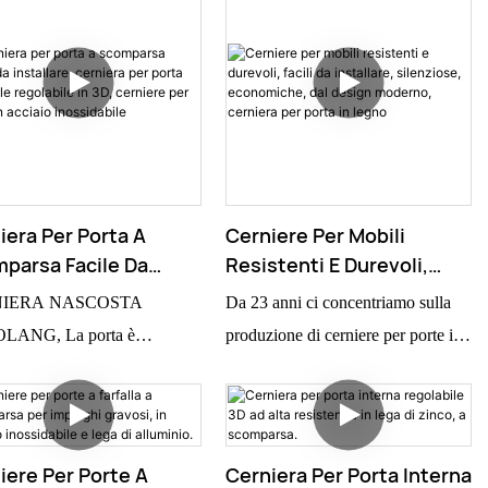
iera Per Porta A
Cerniere Per Mobili
parsa Facile Da
Resistenti E Durevoli,
llare, Cerniera Per
Facili Da Installare,
IERA NASCOSTA
Da 23 anni ci concentriamo sulla
a Invisibile Regolabile
Silenziose, Economiche,
ANG, La porta è
produzione di cerniere per porte in
D, Cerniere Per Porte
Dal Design Moderno,
tamente invisibile quando è
acciaio inossidabile 304 di alta
cciaio Inossidabile
Cerniera Per Porta In
 la porta in legno di
qualità, utilizzando soluzioni di
Legno
amento e il telaio della porta
cuscinetti all'avanguardia per
isibili quando la porta è
migliorare la fluidità e la silenziosità
iere Per Porte A
Cerniera Per Porta Interna