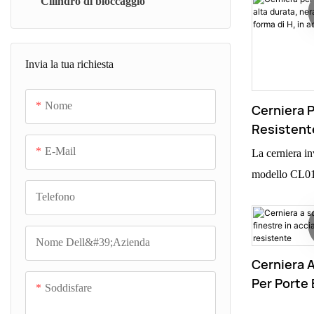
Cilindro di bloccaggio
aspetto elegant
Invia la tua richiesta
Nome
Cerniera P
Resistent
Durata, Ner
E-Mail
La cerniera in
Nascosta, 
modello CL01 
Acciaio In
applicazioni s
Telefono
Questa cerniera
stile porta, of
Nome Dell&#39;azienda
durata superio
Cerniera 
trovano impie
Per Porte 
Soddisfare
Acciaio In
applicazioni i