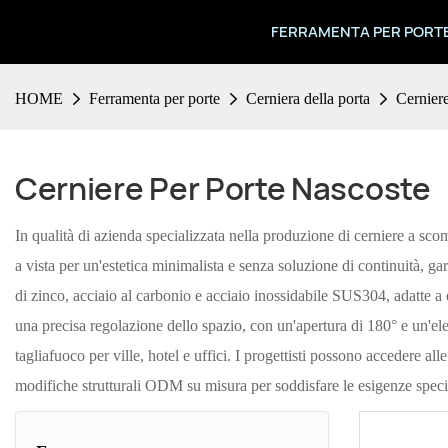
FERRAMENTA PER PORT
HOME
Ferramenta per porte
Cerniera della porta
Cerniere
Cerniere Per Porte Nascoste
In qualità di azienda specializzata nella produzione di cerniere a sco
a vista per un'estetica minimalista e senza soluzione di continuità, g
di zinco, acciaio al carbonio e acciaio inossidabile SUS304, adatte a d
una precisa regolazione dello spazio, con un'apertura di 180° e un'elevat
tagliafuoco per ville, hotel e uffici. I progettisti possono accedere al
modifiche strutturali ODM su misura per soddisfare le esigenze specif