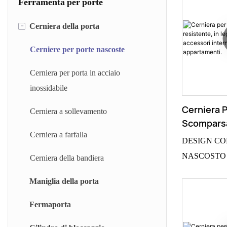
Ferramenta per porte
-
Cerniera della porta
Cerniere per porte nascoste
Cerniera per porta in acciaio
inossidabile
Cerniera P
Cerniera a sollevamento
Scomparsa
Cerniera a farfalla
Lega Di Zi
DESIGN C
Accessori 
NASCOSTO - L
Cerniera della bandiera
Finestre D
scomparsa sono
Appartame
Maniglia della porta
porte segrete 
Nessun perno d
Fermaporta
sporge, confer