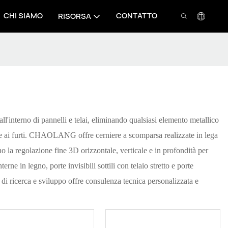
CHI SIAMO
CONTATTO
RISORSA
l'interno di pannelli e telai, eliminando qualsiasi elemento metallico
rti e ai furti. CHAOLANG offre cerniere a scomparsa realizzate in lega
no la regolazione fine 3D orizzontale, verticale e in profondità per
rne in legno, porte invisibili sottili con telaio stretto e porte
am di ricerca e sviluppo offre consulenza tecnica personalizzata e