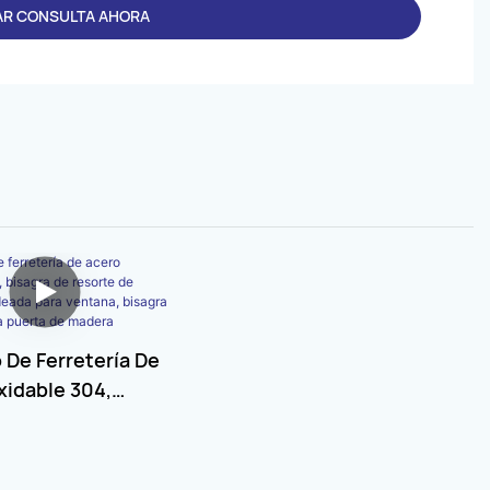
AR CONSULTA AHORA
 De Ferretería De
xidable 304,
e Resorte De
Redondeada Para
Bisagra Empotrada