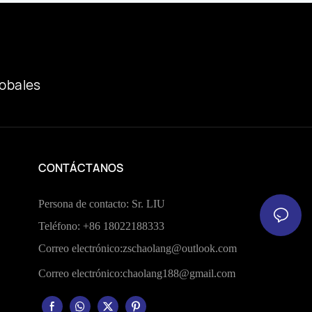
ta De Madera
lobales
CONTÁCTANOS
Persona de contacto: Sr. LIU
Teléfono: +86 18022188333
Correo electrónico:
zschaolang@outlook.com
Correo electrónico:
chaolang188@gmail.com