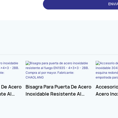
ENVI
a De Acero
Bisagra Para Puerta De Acero
Accesorio
nte Al
Inoxidable Resistente Al
Acero Ino
×3 - 2BB.
Fuego EN1935 - 4×3×3 - 2BB.
Bisagra D
r.
Compra Al Por Mayor.
Esquina 
LANG
Fabricante: CHAOLANG
Ventana, 