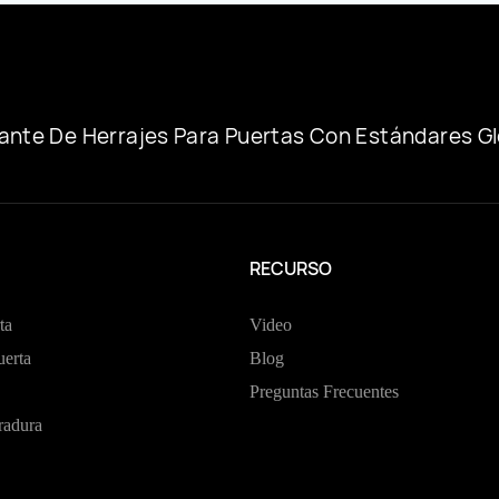
Para Puer
ante De Herrajes Para Puertas Con Estándares G
RECURSO
ta
Video
erta
Blog
Preguntas Frecuentes
radura