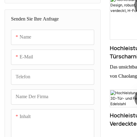
Ihre Türen ele
Senden Sie Ihre Anfrage
Name
Hochleist
Türscharni
E-Mail
Robust, S
Das unsichtba
Unsichtbar
von Chaolang 
Telefon
Form, Edel
und Metallkon
vollwertige T
Name Der Firma
sich durch ei
Erscheinungsb
Hochleist
Inhalt
Langlebigkeit
Verdeckte
Fenstersc
Scharniere fin