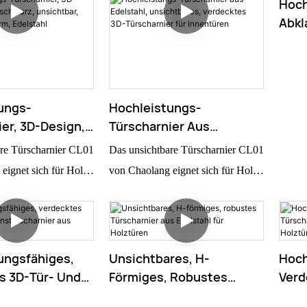
Hoch
gant und raffiniert.
sehen.
Abkl
Schm
Ere 
Und 
ungs-
Hochleistungs-
er, 3D-Design,
Türscharnier Aus
chwarz,
Edelstahl, Unsichtbares,
re Türscharnier CL01
Das unsichtbare Türscharnier CL01
, Verdeckt, H-
Verdecktes 3D-
eignet sich für Holz-
von Chaolang eignet sich für Holz-
stahl
Türscharnier Für
struktionen. Dieses
und Metallkonstruktionen. Dieses
Innentüren
ürscharnier zeichnet
vollwertige Türscharnier zeichnet
n ansprechendes
sich durch ein ansprechendes
ild und hohe
Erscheinungsbild und hohe
ungsfähiges,
Unsichtbares, H-
Hoch
 aus. Unsere
Langlebigkeit aus. Unsere
s 3D-Tür- Und
Förmiges, Robustes
Verd
harnier Aus
Türscharnier Aus
Aus 
den in vielen
Scharniere finden in vielen