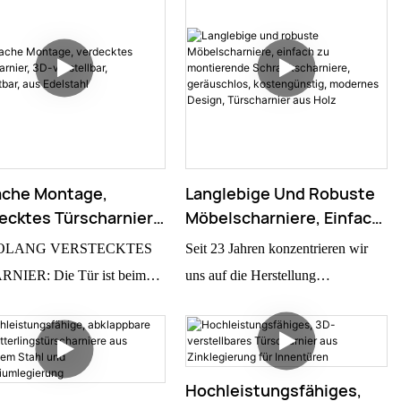
ache Montage,
Langlebige Und Robuste
ecktes Türscharnier,
Möbelscharniere, Einfach
erstellbar,
Zu Montierende
OLANG VERSTECKTES
Seit 23 Jahren konzentrieren wir
chtbar, Aus Edelstahl
Schrankscharniere,
NIER: Die Tür ist beim
uns auf die Herstellung
Geräuschlos,
 völlig unsichtbar, die
hochwertiger Türscharniere aus
Kostengünstig, Modernes
dende Holztür und der
Edelstahl 304. Dank modernster
Design, Türscharnier Aus
men sind beim Schließen der
Lagertechnik laufen die Scharniere
Holz
chtbar – keine Spur ist zu
besonders leichtgängig und leise.
Hochleistungsfähiges,