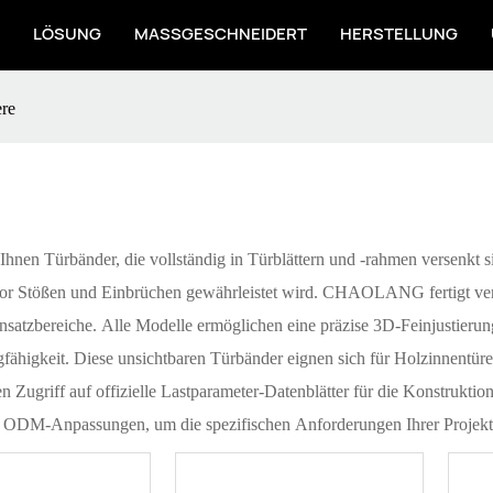
LÖSUNG
MASSGESCHNEIDERT
HERSTELLUNG
ere
Ihnen Türbänder, die vollständig in Türblättern und -rahmen versenkt si
z vor Stößen und Einbrüchen gewährleistet wird. CHAOLANG fertigt ve
atzbereiche. Alle Modelle ermöglichen eine präzise 3D-Feinjustierung i
gfähigkeit. Diese unsichtbaren Türbänder eignen sich für Holzinnent
en Zugriff auf offizielle Lastparameter-Datenblätter für die Konstrukt
he ODM-Anpassungen, um die spezifischen Anforderungen Ihrer Projekte