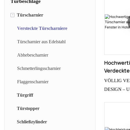
Türbeschläge
-
Türscharnier
Versteckte Türscharniere
Türscharnier aus Edelstahl
Abhebescharnier
Hochwerti
Schmetterlingsscharnier
Verdeckte
Aus 3D-Zi
VÖLLIG V
Flaggenscharnier
Fenster I
DESIGN – Un
Apartmen
Türgriff
Scharniere eig
die Gestaltun
Türstopper
und Akzentwä
Schließzylinder
Scharnierstift