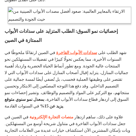
إحصائيات نمو السوق: الطلب المتزايد على سدادات الأبواب
الممتازة في الصين
شهد الطلب على
سدادات الأبواب الفاخرة
في الصين ارتفاعًا ملحوظًا في
السنوات الأخيرة، مما يعكس تحولًا كبيرًا في تفضيلات المستهلكين نحو
المنتجات عالية الجودة. ومع تطور أنماط الحياة الحضرية وازدياد أهمية
جماليات المنازل، يتزايد إقبال أصحاب المنازل على سدادات الأبواب التي لا
تقتصر على وظيفتها العملية فحسب، بل تُضفي أيضًا لمسة جمالية على
التصميم الداخلي. وقد دفع هذا التوجه المصنّعين إلى الابتكار وتحسين
منتجاتهم، مع التركيز على المواد والتصميم والوظائف. وتشير إحصاءات نمو
السوق إلى ازدهار قطاع سدادات الأبواب الفاخرة،
بمعدل نمو سنوي متوقع
في السنوات القادمة.
يزيد عن 15%
علاوة على ذلك، ساهم ازدهار
منصات التجارة الإلكترونية
في الصين في
جعل سدادات الأبواب الفاخرة في متناول شريحة أوسع من المستهلكين.
وبات بإمكان المشترين الآن استكشاف خيارات عديدة من العلامات التجارية