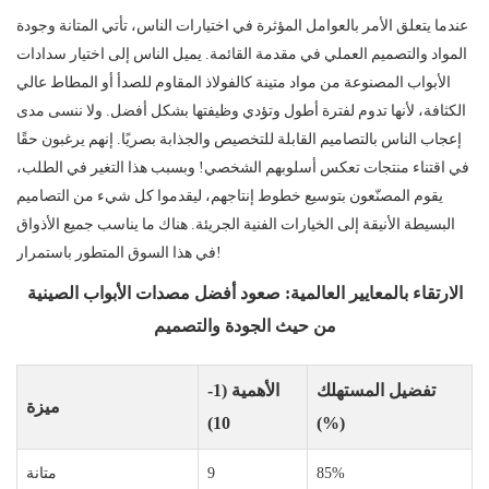
عندما يتعلق الأمر بالعوامل المؤثرة في اختيارات الناس، تأتي المتانة وجودة
المواد والتصميم العملي في مقدمة القائمة. يميل الناس إلى اختيار سدادات
الأبواب المصنوعة من مواد متينة كالفولاذ المقاوم للصدأ أو المطاط عالي
الكثافة، لأنها تدوم لفترة أطول وتؤدي وظيفتها بشكل أفضل. ولا ننسى مدى
إعجاب الناس بالتصاميم القابلة للتخصيص والجذابة بصريًا. إنهم يرغبون حقًا
في اقتناء منتجات تعكس أسلوبهم الشخصي! وبسبب هذا التغير في الطلب،
يقوم المصنّعون بتوسيع خطوط إنتاجهم، ليقدموا كل شيء من التصاميم
البسيطة الأنيقة إلى الخيارات الفنية الجريئة. هناك ما يناسب جميع الأذواق
في هذا السوق المتطور باستمرار!
الارتقاء بالمعايير العالمية: صعود أفضل مصدات الأبواب الصينية
من حيث الجودة والتصميم
تفضيل المستهلك
الأهمية (1-
ميزة
10)
(%)
85%
9
متانة