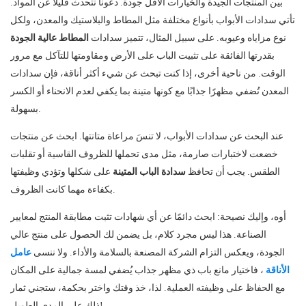
بين المنتجات الجيدة والخيارات الأقل جودة. دعونا نتحدث قليلًا عن المواد.
تأتي سدادات الأبواب بأنواع مختلفة مثل المطاط والبلاستيك والمعدن، ولكل
نوع مزاياه وعيوبه. على سبيل المثال، تتميز سدادات
المطاط عالية الجودة
بقدرتها الفائقة على تثبيت الباب على الأرض ومقاومتها للتآكل مع مرور
الوقت. من ناحية أخرى، إذا كنت تبحث عن شيء أكثر أناقة، فإن سدادات
المعدن تُضفي مظهرًا جذابًا مع كونها متينة بما يكفي لعدم الانحناء أو الكسر
بسهولة.
عند البحث عن سدادات الأبواب، لا تنسَ مراعاة متانتها. ابحث عن منتجات
خضعت لاختبارات صارمة، مثل مدى تحملها للظروف القاسية أو تقلبات
الطقس. يجب أن تحافظ
سدادة الباب المتينة
على شكلها وتؤدي وظيفتها
بكفاءة مهما كانت الظروف.
أوه، وإليك نصيحة: ابحث دائمًا عن أي شهادات تثبت مطابقة المنتج لمعايير
الصناعة. هذا ليس مجرد كلام، بل يضمن لك الحصول على منتج عالي
الجودة، ويعكس التزام الشركة المصنعة بالسلامة والأداء. ولا ننسى
عامل
الأناقة
، فاختيار مانع باب ذي مظهر جذاب يُضفي لمسة جمالية على المكان
مع الحفاظ على وظيفته العملية. لذا، خذ وقتك واختر بحكمة، ستجني ثمار
ذلك على المدى الطويل!