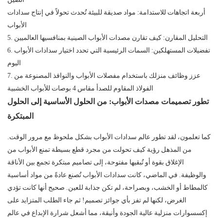
أربعة اتجاهات للاستدامة: مواد صديقة للبيئة تُحدث تحولاً في إنتاج سدادات
الأبواب
5. التحليل المقارن: كيف تقارن مصدات الأبواب الصينية بمنافسيها العالميين
6. تفضيلات المستهلكين: السمات الرئيسية التي تحدد اختيار سدادات الأبواب
اليوم
7. عزز وظائف منزلك باستخدام مفصلات الأبواب والنوافذ المصنوعة من
الفولاذ المقاوم للصدأ مقاس 4 بوصات للأبواب الخشبية
تطور تصميمات مصدات الأبواب: من الحلول الأساسية إلى الحلول
المبتكرة
كما تعلمون، لقد تطور عالم سدادات الأبواب بشكل ملحوظ مع مرور الوقت.
من المذهل رؤية كيف تحولت من مجرد قطع بسيطة تمنع الأبواب من
الإغلاق بقوة أو تُبقيها مفتوحة، إلى تصاميم مبتكرة تجمع بين الأناقة
والوظيفة. في الماضي، كانت سدادات الأبواب تُصنع عادةً من مواد أساسية
كالمطاط أو الخشب، وبصراحة، لم تكن جذابة للعين. صحيح أنها كانت تؤدي
الغرض، لكنها لم تفز بأي جوائز تصميم! ثم جاء الطلب المتزايد على
إكسسوارات منزلية عالية الجودة وأنيقة، مما أشعل شرارة الإبداع في عالم