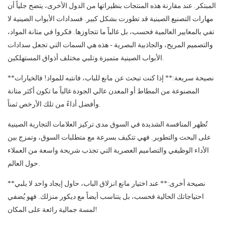
المبتكر. عند مقارنة هذه المنتجات بنظيراتها من الدول الأخرى، يتضح جلياً أن
مهارات التصنيع الصينية قد تطورت بشكل كبير. فسدادات الأبواب الصينية لا
تفي بالمعايير العالمية فحسب، بل غالباً ما تتجاوزها. فكروا في متانة المواد،
والتصميم المريح، والجاذبية البصرية - هذه هي السمات التي تجعل سدادات
الأبواب الصينية متميزة وتلبي مختلف أذواق المستهلكين.
**نصيحة سريعة:** إذا كنت تبحث عن مانع للباب، فانتبه للمواد! فالخيارات
المصنوعة من المطاط أو المعدن عالي الجودة غالباً ما تكون أكثر متانة
وأفضل أداءً من تلك الأرخص ثمناً.
تُظهر المنافسة الشديدة في السوق مدى تركيز العلامات التجارية الصينية
على البحث والتطوير. فهي تتكيف بسرعة مع متطلبات السوق، وتمزج بين
الأداء الوظيفي والتصاميم العصرية التي تجذب شريحة واسعة من العملاء
حول العالم.
**نصيحة أخرى:** عند اختيار مانع انزلاق الباب، حاول إيجاد واحد لا يلبي
احتياجاتك الحالية فحسب، بل يتناسب أيضاً مع ديكور منزلك. فهو يُضفي
لمسة جمالية رائعة على المكان!