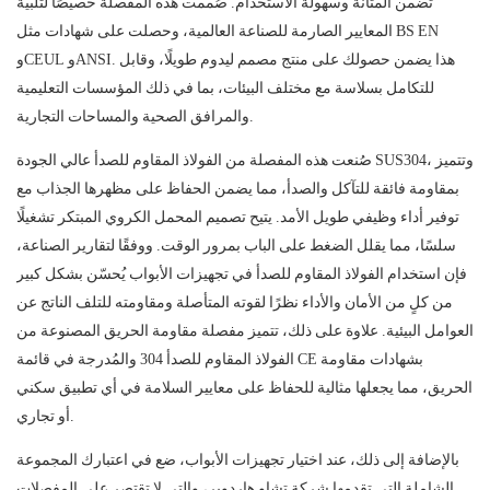
تضمن المتانة وسهولة الاستخدام. صُممت هذه المفصلة خصيصًا لتلبية
المعايير الصارمة للصناعة العالمية، وحصلت على شهادات مثل BS EN
وCEUL وANSI. هذا يضمن حصولك على منتج مصمم ليدوم طويلًا، وقابل
للتكامل بسلاسة مع مختلف البيئات، بما في ذلك المؤسسات التعليمية
والمرافق الصحية والمساحات التجارية.
صُنعت هذه المفصلة من الفولاذ المقاوم للصدأ عالي الجودة SUS304، وتتميز
بمقاومة فائقة للتآكل والصدأ، مما يضمن الحفاظ على مظهرها الجذاب مع
توفير أداء وظيفي طويل الأمد. يتيح تصميم المحمل الكروي المبتكر تشغيلًا
سلسًا، مما يقلل الضغط على الباب بمرور الوقت. ووفقًا لتقارير الصناعة،
فإن استخدام الفولاذ المقاوم للصدأ في تجهيزات الأبواب يُحسّن بشكل كبير
من كلٍ من الأمان والأداء نظرًا لقوته المتأصلة ومقاومته للتلف الناتج عن
العوامل البيئية. علاوة على ذلك، تتميز مفصلة مقاومة الحريق المصنوعة من
الفولاذ المقاوم للصدأ 304 والمُدرجة في قائمة CE بشهادات مقاومة
الحريق، مما يجعلها مثالية للحفاظ على معايير السلامة في أي تطبيق سكني
أو تجاري.
بالإضافة إلى ذلك، عند اختيار تجهيزات الأبواب، ضع في اعتبارك المجموعة
الشاملة التي تقدمها شركة تشاو هاردوير، والتي لا تقتصر على المفصلات