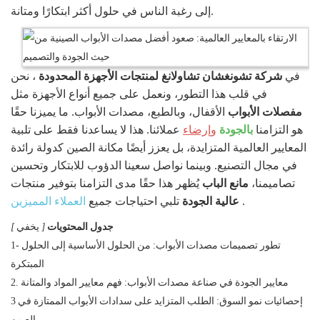
إلى رغبة الناس في حلول أكثر ابتكارًا ومتانة.
في
شركة تشونغشان تشاولانغ لمنتجات الأجهزة المحدودة
، نحن
في قلب هذا التطور، ونعمل على جميع أنواع الأجهزة مثل
مفصلات الأبواب
الأقفال، وبالطبع، مصدات الأبواب. ما يميزنا حقًا
هو التزامنا
بالجودة
وإرضاء
عملائنا. هذا لا يساعدنا فقط على تلبية
المعايير العالمية المتزايدة، بل يعزز أيضًا مكانة الصين كدولة رائدة
في مجال التصنيع. وبينما نواصل سعينا الدؤوب للابتكار وتحسين
تصاميمنا،
مانع الباب
يُظهر هذا حقًا مدى التزامنا بتوفير منتجات
.
عالية الجودة
تلبي احتياجات جميع
العملاء المميزين
جدول المحتويات
[
يخفي
]
1- تطور تصميمات مصدات الأبواب: من الحلول الأساسية إلى الحلول
المبتكرة
2. معايير الجودة في صناعة مصدات الأبواب: فهم معايير المواد والمتانة
3 إحصائيات نمو السوق: الطلب المتزايد على سدادات الأبواب الممتازة في
الصين