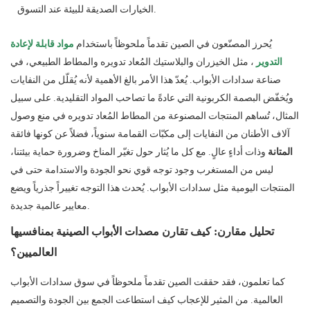
الخيارات الصديقة للبيئة عند التسوق.
يُحرز المصنّعون في الصين تقدماً ملحوظاً باستخدام
مواد قابلة لإعادة
التدوير
، مثل الخيزران والبلاستيك المُعاد تدويره والمطاط الطبيعي، في
صناعة سدادات الأبواب. يُعدّ هذا الأمر بالغ الأهمية لأنه يُقلّل من النفايات
ويُخفّض البصمة الكربونية التي عادةً ما تصاحب المواد التقليدية. على سبيل
المثال، تُساهم المنتجات المصنوعة من المطاط المُعاد تدويره في منع وصول
آلاف الأطنان من النفايات إلى مكبّات القمامة سنوياً، فضلاً عن كونها فائقة
المتانة
وذات أداءٍ عالٍ. مع كل ما يُثار حول تغيّر المناخ وضرورة حماية بيئتنا،
ليس من المستغرب وجود توجه قوي نحو الجودة والاستدامة حتى في
المنتجات اليومية مثل سدادات الأبواب. يُحدث هذا التوجه تغييراً جذرياً ويضع
معايير عالمية جديدة.
تحليل مقارن: كيف تقارن مصدات الأبواب الصينية بمنافسيها
العالميين؟
كما تعلمون، فقد حققت الصين تقدماً ملحوظاً في سوق سدادات الأبواب
العالمية. من المثير للإعجاب كيف استطاعت الجمع بين الجودة والتصميم