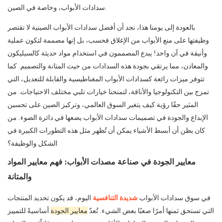
سدادات الأبواب، وخاصة في الصين.
بالعودة إلى يومنا هذا، نجد أن أفضل سدادات الأبواب الصينية لا تقتصر
وظيفتها على منع الأبواب من الإغلاق فحسب، بل إنها مصممة لتكون عملية
وأنيقة في آن واحد! يبدع المصممون في استخدام مواد حديثة كالسيليكون
والمعادن، مما يرتقي بجودة هذه السدادات من حيث المتانة والتصميم. كما
تتوفر ميزات رائعة كسدادات الأبواب المغناطيسية والقابلة للتعديل، التي
تمزج بين التكنولوجيا والأناقة، لتمنحنا خيارات تلبي مختلف الاحتياجات. من
المثير حقًا رؤية كيف يتغير السوق العالمي، وتركيز الصين على تحسين
الإبداع والجودة في تصميمات سدادات الأبواب يضعها في دائرة الضوء. من
كان يظن أن أبسط الأشياء يمكن أن تُظهر مثل هذه التطورات الكبيرة في
الشكل والوظيفة؟
معايير الجودة في صناعة مصدات الأبواب: فهم معايير المواد
والمتانة
في سوق سدادات الأبواب
شديدة التنافسية
اليوم، قد يكون تحديد المنتجات
التي تستحق ثمنها أمرًا صعبًا بعض الشيء. تُعدّ
معايير الجودة
أساسيةً للتمييز