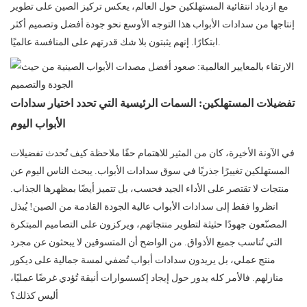
مع ازدياد انتقائية المستهلكين حول العالم، يعكس تركيز الصين على تطوير
إنتاجها من سدادات الأبواب هذا التوجه الأوسع نحو جودة أفضل وتصميم أكثر
ابتكارًا. إنهم يثبتون بلا شك قدرتهم على المنافسة عالميًا.
تفضيلات المستهلكين: السمات الرئيسية التي تحدد اختيار سدادات
الأبواب اليوم
في الآونة الأخيرة، كان من المثير للاهتمام حقًا ملاحظة كيف تُحدث تفضيلات
المستهلكين تغييرًا جذريًا في سوق سدادات الأبواب. يبحث الناس اليوم عن
منتجات لا تقتصر على الأداء الجيد فحسب، بل تتميز أيضًا بمظهرها الجذاب.
انظروا فقط إلى سدادات الأبواب عالية الجودة القادمة من الصين! يُبذل
المصنّعون جهودًا حثيثة لتطوير منتجاتهم، ويركزون على التصاميم المبتكرة
التي تُناسب جميع الأذواق. من الواضح أن المتسوقين لا يبحثون عن مجرد
منتج عملي، بل يريدون سدادات أبواب تُضفي لمسة جمالية على ديكور
منازلهم. فالأمر كله يدور حول إيجاد إكسسوارات أنيقة تُؤدي غرضًا عمليًا،
أليس كذلك؟