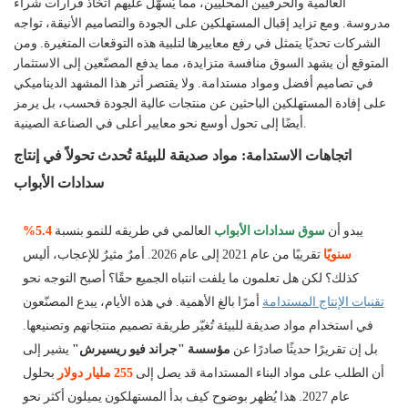
العالمية والحرفيين المحليين، مما يُسهّل عليهم اتخاذ قرارات شراء
مدروسة. ومع تزايد إقبال المستهلكين على الجودة والتصاميم الأنيقة، تواجه
الشركات تحديًا يتمثل في رفع معاييرها لتلبية هذه التوقعات المتغيرة. ومن
المتوقع أن يشهد السوق منافسة متزايدة، مما يدفع المصنّعين إلى الاستثمار
في تصاميم أفضل ومواد مستدامة. ولا يقتصر أثر هذا المشهد الديناميكي
على إفادة المستهلكين الباحثين عن منتجات عالية الجودة فحسب، بل يرمز
أيضًا إلى تحول أوسع نحو معايير أعلى في الصناعة الصينية.
اتجاهات الاستدامة: مواد صديقة للبيئة تُحدث تحولاً في إنتاج
سدادات الأبواب
يبدو أن
سوق سدادات الأبواب
العالمي في طريقه للنمو بنسبة
5.4%
سنويًا
تقريبًا من عام 2021 إلى عام 2026. أمرٌ مثيرٌ للإعجاب، أليس
كذلك؟ لكن هل تعلمون ما يلفت انتباه الجميع حقًا؟ أصبح التوجه نحو
تقنيات الإنتاج المستدامة
أمرًا بالغ الأهمية. في هذه الأيام، يبدع المصنّعون
في استخدام مواد صديقة للبيئة تُغيّر طريقة تصميم منتجاتهم وتصنيعها.
بل إن تقريرًا حديثًا صادرًا عن
مؤسسة "جراند فيو ريسيرش"
يشير إلى
أن الطلب على مواد البناء المستدامة قد يصل إلى
255 مليار دولار
بحلول
عام 2027. هذا يُظهر بوضوح كيف بدأ المستهلكون يميلون أكثر نحو