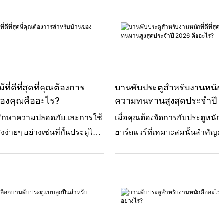
้ที่ดีที่สุดที่คุณต้องการ
บานพับประตูสำหรับงานหนักที่
ของคุณคืออะไร?
ความทนทานสูงสุดประจำปี 
อะไร?
ารรักษาความปลอดภัยและการใช้
เมื่อคุณต้องจัดการกับประตูหนั
งง่ายๆ อย่างเช่นที่กั้นประตูไม้
ฮาร์ดแวร์ที่เหมาะสมนั้นสำคั
งความแตกต่างได้อย่างมาก
ส่วนตัวแล้ว บานพับประตูสำหร
ชี่ยวชาญอย่างจอห์น สมิธ จาก
(Heavy Duty Door Hinge) นั้นโ
ls มักพูดถึงความสำคัญของ
ถูกสร้างมาให้ทนทานและรับน้
ช้ในชีวิตประจำวัน เขาเคย
ไม่มีปัญหา บานพับเหล่านี้ได้
กั้นประตูที่ดีไม่เพียงแต่ช่วย
มาเพื่อรองรับประตูหนักๆ โดยไ