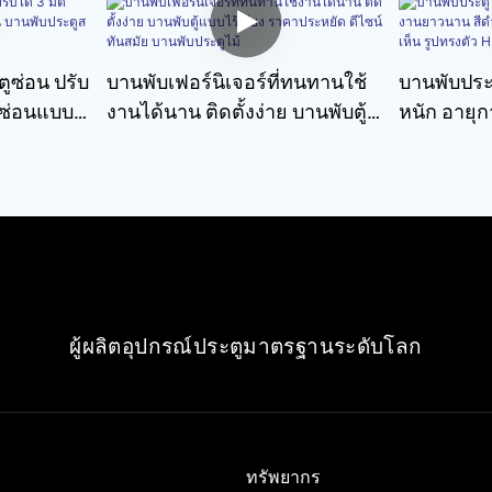
ตูซ่อน ปรับ
บานพับเฟอร์นิเจอร์ที่ทนทานใช้
บานพับประต
ตูซ่อนแบบ
งานได้นาน ติดตั้งง่าย บานพับตู้
หนัก อายุ
ระตูสแตน
แบบไร้เสียง ราคาประหยัด ดีไซน์
สีดำ บานพ
ทันสมัย ​​บานพับประตูไม้
ไม่เห็น ร
เลส
ผู้ผลิตอุปกรณ์ประตูมาตรฐานระดับโลก
ทรัพยากร