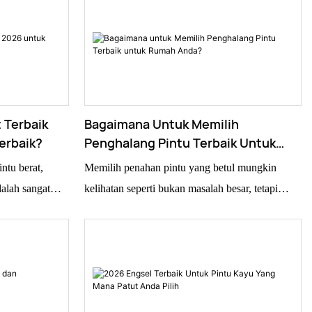
 Terbaik
Bagaimana Untuk Memilih
erbaik?
Penghalang Pintu Terbaik Untuk
Rumah Anda?
ntu berat,
Memilih penahan pintu yang betul mungkin
alah sangat
kelihatan seperti bukan masalah besar, tetapi
Pintu Tugas
sejujurnya, ia sebenarnya agak penting untuk
i. Ia dibina
bagaimana rumah anda kelihatan dan berfungsi.
kan berat tanpa
Maksud saya, John Smith dari Door Solutions
reka bentuk
Inc. pernah berkata, “Penahan pintu yang baik
at berat tanpa
bukan sahaja menghalang pintu anda daripada