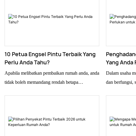
10 Petua Engsel Pintu Terbaik Yang
Penghadang
Perlu Anda Tahu?
Yang Anda 
Anda?
Apabila melibatkan pembaikan rumah anda, anda
Dalam usaha me
tidak boleh memandang rendah betapa
dan berfungsi, 
pentingnya engsel pintu yang baik dan boleh
penahan pintu 
dipercayai. Jack Smith dari Hinge Innovations,
perubahan. Anda
seorang lelaki yang sememangnya mahir dalam
dari Home Essen
bidangnya, mengatakannya dengan tepat:
betapa pentingn
"Engsel pintu yang berfungsi dengan baik
harian tersebut