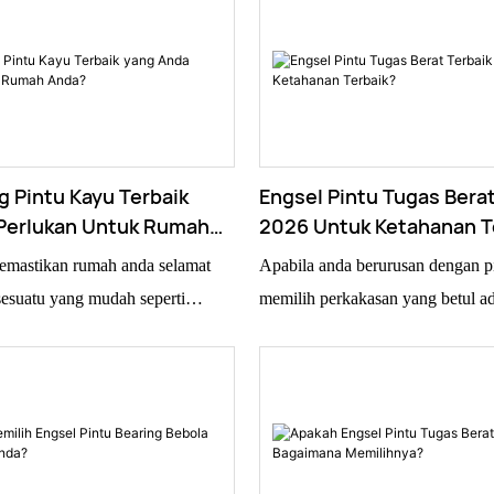
 Pintu Kayu Terbaik
Engsel Pintu Tugas Berat
Perlukan Untuk Rumah
2026 Untuk Ketahanan T
mastikan rumah anda selamat
Apabila anda berurusan dengan pi
sesuatu yang mudah seperti
memilih perkakasan yang betul ad
kayu benar-benar boleh membawa
penting. Dan sejujurnya, 'Engsel 
 tahu, pakar seperti John Smith
Berat' benar-benar menonjol di sin
tials sering bercakap tentang
untuk tahan lama dan mengendali
ya kualiti dalam barang-barang
sebarang kerumitan. Engsel ini di
. Beliau pernah menyebut,
untuk menyokong pintu yang sang